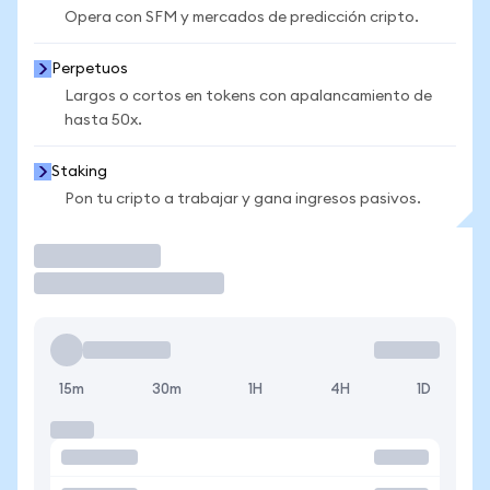
Opera con SFM y mercados de predicción cripto.
Perpetuos
Largos o cortos en tokens con apalancamiento de
hasta 50x.
Staking
Pon tu cripto a trabajar y gana ingresos pasivos.
Operar
15m
30m
1H
4H
1D