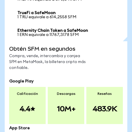
TrueFi a SafeMoon
1 TRU equivale a 614,2558 SFM
Ethernity Chain Token a SafeMoon
1 ERN equivale a 11767,3178 SFM
Obtén SFM en segundos
Compra, vende, intercambia y canjea
SFM en MetaMask, la billetera cripto más
confiable.
Google Play
Calificación
Descargas
Reseñas
4.4
10M+
483.9K
App Store