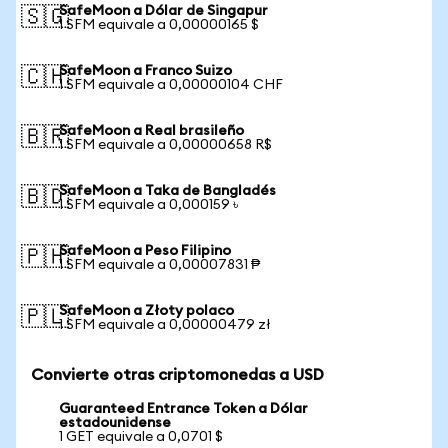
SafeMoon a Dólar de Singapur
🇸🇬
1 SFM equivale a 0,00000165 $
SafeMoon a Franco Suizo
🇨🇭
1 SFM equivale a 0,00000104 CHF
SafeMoon a Real brasileño
🇧🇷
1 SFM equivale a 0,00000658 R$
SafeMoon a Taka de Bangladés
🇧🇩
1 SFM equivale a 0,000159 ৳
SafeMoon a Peso Filipino
🇵🇭
1 SFM equivale a 0,00007831 ₱
SafeMoon a Złoty polaco
🇵🇱
1 SFM equivale a 0,00000479 zł
Convierte otras criptomonedas a USD
Guaranteed Entrance Token a Dólar
estadounidense
1 GET equivale a 0,0701 $