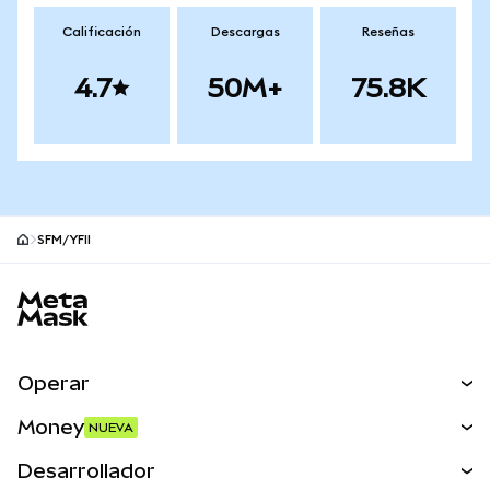
Calificación
Descargas
Reseñas
4.7
50M+
75.8K
SFM/YFII
Pie de página del sitio MetaMask
Operar
Canjear
Money
NUEVA
Predecir
NUEVA
Comprar
Desarrollador
Perps
NUEVA
Tarjeta