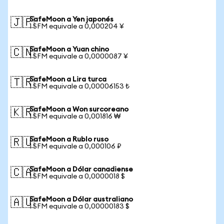
SafeMoon a Yen japonés
🇯🇵
1 SFM equivale a 0,000204 ¥
SafeMoon a Yuan chino
🇨🇳
1 SFM equivale a 0,0000087 ¥
SafeMoon a Lira turca
🇹🇷
1 SFM equivale a 0,00006153 ₺
SafeMoon a Won surcoreano
🇰🇷
1 SFM equivale a 0,001816 ₩
SafeMoon a Rublo ruso
🇷🇺
1 SFM equivale a 0,000106 ₽
SafeMoon a Dólar canadiense
🇨🇦
1 SFM equivale a 0,0000018 $
SafeMoon a Dólar australiano
🇦🇺
1 SFM equivale a 0,00000183 $