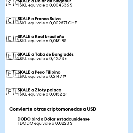
SKALE a Dólar de Singapur
🇸🇬
1 SKL equivale a 0,004536 $
SKALE a Franco Suizo
🇨🇭
1 SKL equivale a 0,002871 CHF
SKALE a Real brasileño
🇧🇷
1 SKL equivale a 0,0181 R$
SKALE a Taka de Bangladés
🇧🇩
1 SKL equivale a 0,4373 ৳
SKALE a Peso Filipino
🇵🇭
1 SKL equivale a 0,2147 ₱
SKALE a Złoty polaco
🇵🇱
1 SKL equivale a 0,0132 zł
Convierte otras criptomonedas a USD
DODO bird a Dólar estadounidense
1 DODO equivale a 0,0223 $