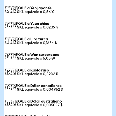
SKALE a Yen japonés
🇯🇵
1 SKL equivale a 0,56 ¥
SKALE a Yuan chino
🇨🇳
1 SKL equivale a 0,0239 ¥
SKALE a Lira turca
🇹🇷
1 SKL equivale a 0,1684 ₺
SKALE a Won surcoreano
🇰🇷
1 SKL equivale a 5,03 ₩
SKALE a Rublo ruso
🇷🇺
1 SKL equivale a 0,2932 ₽
SKALE a Dólar canadiense
🇨🇦
1 SKL equivale a 0,004952 $
SKALE a Dólar australiano
🇦🇺
1 SKL equivale a 0,005027 $