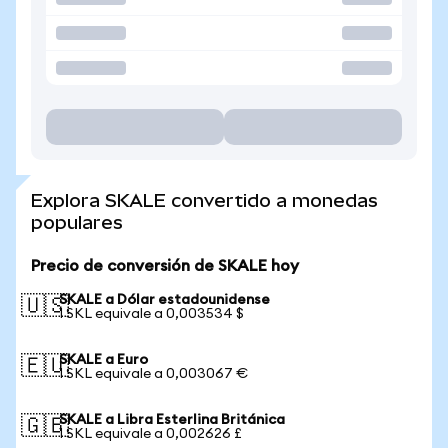
Explora SKALE convertido a monedas
populares
Precio de conversión de SKALE hoy
SKALE a Dólar estadounidense
🇺🇸
1 SKL equivale a 0,003534 $
SKALE a Euro
🇪🇺
1 SKL equivale a 0,003067 €
SKALE a Libra Esterlina Británica
🇬🇧
1 SKL equivale a 0,002626 £