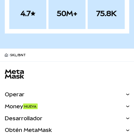
4.7
50M+
75.8K
SKL/BNT
Pie de página del sitio MetaMask
Operar
Canjear
Money
NUEVA
Predecir
NUEVA
Comprar
Desarrollador
Perps
NUEVA
Tarjeta
Ver los documentos
Obtén MetaMask
Activos del mundo real