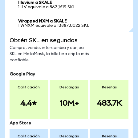
Illuvium a SKALE
1 ILV equivale a 863,1619 SKL
Wrapped NXM a SKALE
1 WNXM equivale a 13887,0022 SKL
Obtén SKL en segundos
Compra, vende, intercambia y canjea
SKL en MetaMask, la billetera cripto más
confiable.
Google Play
Calificación
Descargas
Reseñas
4.4
10M+
483.7K
App Store
Calificación
Descargas
Reseñas