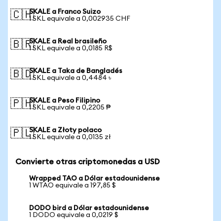
SKALE a Franco Suizo
🇨🇭
1 SKL equivale a 0,002935 CHF
SKALE a Real brasileño
🇧🇷
1 SKL equivale a 0,0185 R$
SKALE a Taka de Bangladés
🇧🇩
1 SKL equivale a 0,4484 ৳
SKALE a Peso Filipino
🇵🇭
1 SKL equivale a 0,2205 ₱
SKALE a Złoty polaco
🇵🇱
1 SKL equivale a 0,0135 zł
Convierte otras criptomonedas a USD
Wrapped TAO a Dólar estadounidense
1 WTAO equivale a 197,85 $
DODO bird a Dólar estadounidense
1 DODO equivale a 0,0219 $