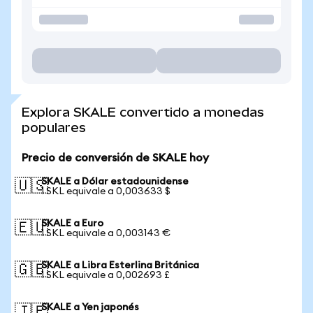
Explora SKALE convertido a monedas
populares
Precio de conversión de SKALE hoy
SKALE a Dólar estadounidense
🇺🇸
1 SKL equivale a 0,003633 $
SKALE a Euro
🇪🇺
1 SKL equivale a 0,003143 €
SKALE a Libra Esterlina Británica
🇬🇧
1 SKL equivale a 0,002693 £
SKALE a Yen japonés
🇯🇵