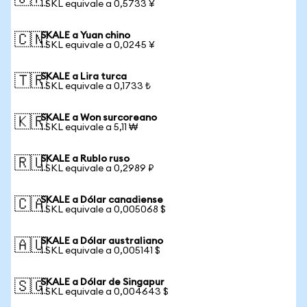
1 SKL equivale a 0,5733 ¥
SKALE a Yuan chino
🇨🇳
1 SKL equivale a 0,0245 ¥
SKALE a Lira turca
🇹🇷
1 SKL equivale a 0,1733 ₺
SKALE a Won surcoreano
🇰🇷
1 SKL equivale a 5,11 ₩
SKALE a Rublo ruso
🇷🇺
1 SKL equivale a 0,2989 ₽
SKALE a Dólar canadiense
🇨🇦
1 SKL equivale a 0,005068 $
SKALE a Dólar australiano
🇦🇺
1 SKL equivale a 0,005141 $
SKALE a Dólar de Singapur
🇸🇬
1 SKL equivale a 0,004643 $