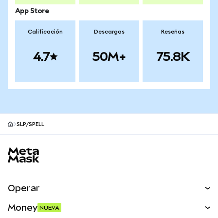
App Store
Calificación
Descargas
Reseñas
4.7
50M+
75.8K
SLP/SPELL
Pie de página del sitio MetaMask
Operar
Canjear
Money
NUEVA
Predecir
NUEVA
Comprar