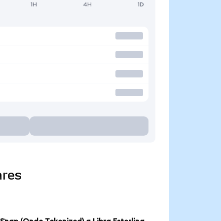
1H
4H
1D
ares