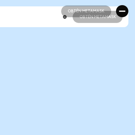
OBTÉN METAMASK
OBTÉN METAMASK
OBTÉN METAMASK
OBTÉN METAMASK