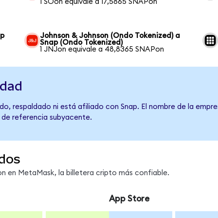
1 SOon equivale a 17,5865 SNAPon
ap
Johnson & Johnson (Ondo Tokenized) a
Snap (Ondo Tokenized)
1 JNJon equivale a 48,8365 SNAPon
idad
o, respaldado ni está afiliado con Snap. El nombre de la empre
o de referencia subyacente.
dos
 en MetaMask, la billetera cripto más confiable.
App Store