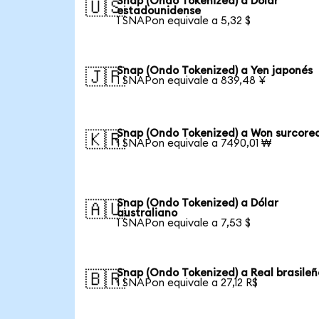
Snap (Ondo Tokenized) a Dólar
🇺🇸
estadounidense
1 SNAPon equivale a 5,32 $
Snap (Ondo Tokenized) a Yen japonés
🇯🇵
1 SNAPon equivale a 839,48 ¥
Snap (Ondo Tokenized) a Won surcore
🇰🇷
1 SNAPon equivale a 7490,01 ₩
Snap (Ondo Tokenized) a Dólar
🇦🇺
australiano
1 SNAPon equivale a 7,53 $
Snap (Ondo Tokenized) a Real brasileñ
🇧🇷
1 SNAPon equivale a 27,12 R$