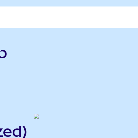
p
zed)