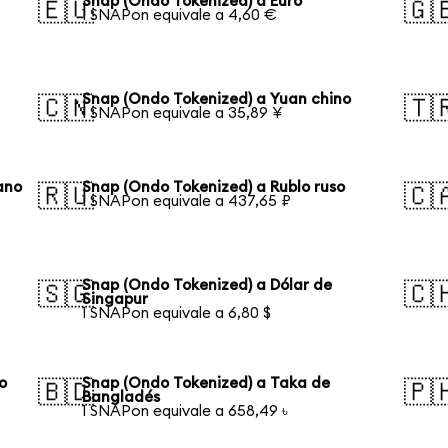
Snap (Ondo Tokenized) a Euro
🇪🇺
🇬
1 SNAPon equivale a 4,60 €
Snap (Ondo Tokenized) a Yuan chino
🇨🇳
🇹
1 SNAPon equivale a 35,89 ¥
ano
Snap (Ondo Tokenized) a Rublo ruso
🇷🇺
🇨
1 SNAPon equivale a 437,65 ₽
Snap (Ondo Tokenized) a Dólar de
🇸🇬
🇨
Singapur
1 SNAPon equivale a 6,80 $
o
Snap (Ondo Tokenized) a Taka de
🇧🇩
🇵
Bangladés
1 SNAPon equivale a 658,49 ৳