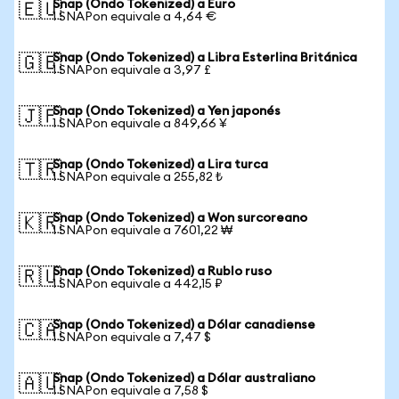
Snap (Ondo Tokenized) a Euro
🇪🇺
1 SNAPon equivale a 4,64 €
Snap (Ondo Tokenized) a Libra Esterlina Británica
🇬🇧
1 SNAPon equivale a 3,97 £
Snap (Ondo Tokenized) a Yen japonés
🇯🇵
1 SNAPon equivale a 849,66 ¥
Snap (Ondo Tokenized) a Lira turca
🇹🇷
1 SNAPon equivale a 255,82 ₺
Snap (Ondo Tokenized) a Won surcoreano
🇰🇷
1 SNAPon equivale a 7601,22 ₩
Snap (Ondo Tokenized) a Rublo ruso
🇷🇺
1 SNAPon equivale a 442,15 ₽
Snap (Ondo Tokenized) a Dólar canadiense
🇨🇦
1 SNAPon equivale a 7,47 $
Snap (Ondo Tokenized) a Dólar australiano
🇦🇺
1 SNAPon equivale a 7,58 $