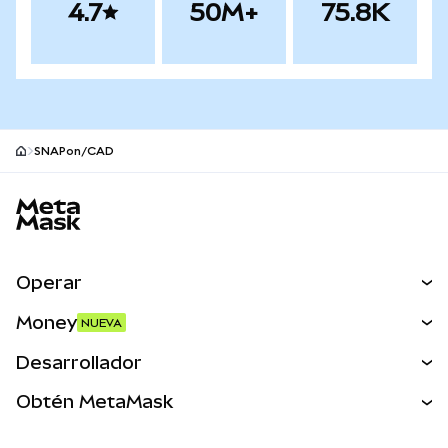
4.7
50M+
75.8K
SNAPon/CAD
Pie de página del sitio MetaMask
Operar
Canjear
Money
NUEVA
Predecir
NUEVA
Comprar
Desarrollador
Perps
NUEVA
Tarjeta
Ver los documentos
Obtén MetaMask
Activos del mundo real
mUSD
NUEVA
Panel
Obtén Metamask