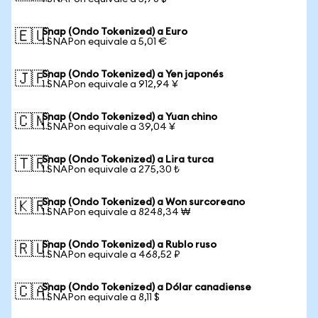
Snap (Ondo Tokenized) a Euro
🇪🇺
1 SNAPon equivale a 5,01 €
Snap (Ondo Tokenized) a Yen japonés
🇯🇵
1 SNAPon equivale a 912,94 ¥
Snap (Ondo Tokenized) a Yuan chino
🇨🇳
1 SNAPon equivale a 39,04 ¥
Snap (Ondo Tokenized) a Lira turca
🇹🇷
1 SNAPon equivale a 275,30 ₺
Snap (Ondo Tokenized) a Won surcoreano
🇰🇷
1 SNAPon equivale a 8248,34 ₩
Snap (Ondo Tokenized) a Rublo ruso
🇷🇺
1 SNAPon equivale a 468,52 ₽
Snap (Ondo Tokenized) a Dólar canadiense
🇨🇦
1 SNAPon equivale a 8,11 $