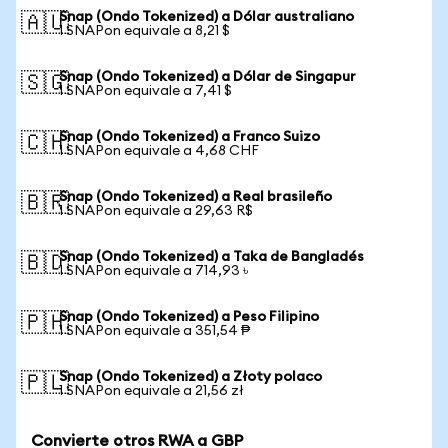
Snap (Ondo Tokenized) a Dólar australiano
🇦🇺
1 SNAPon equivale a 8,21 $
Snap (Ondo Tokenized) a Dólar de Singapur
🇸🇬
1 SNAPon equivale a 7,41 $
Snap (Ondo Tokenized) a Franco Suizo
🇨🇭
1 SNAPon equivale a 4,68 CHF
Snap (Ondo Tokenized) a Real brasileño
🇧🇷
1 SNAPon equivale a 29,63 R$
Snap (Ondo Tokenized) a Taka de Bangladés
🇧🇩
1 SNAPon equivale a 714,93 ৳
Snap (Ondo Tokenized) a Peso Filipino
🇵🇭
1 SNAPon equivale a 351,54 ₱
Snap (Ondo Tokenized) a Złoty polaco
🇵🇱
1 SNAPon equivale a 21,56 zł
Convierte otros RWA a GBP