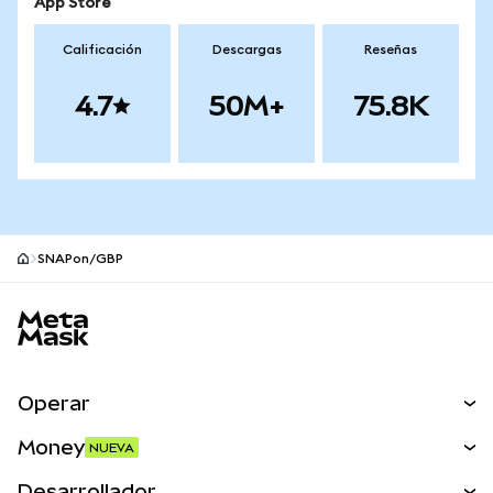
App Store
Calificación
Descargas
Reseñas
4.7
50M+
75.8K
SNAPon/GBP
Pie de página del sitio MetaMask
Operar
Canjear
Money
NUEVA
Predecir
NUEVA
Comprar
Desarrollador