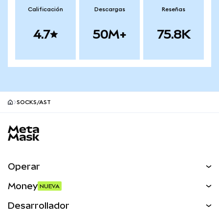
Calificación
Descargas
Reseñas
4.7
50M+
75.8K
SOCKS/AST
Pie de página del sitio MetaMask
Operar
Canjear
Money
NUEVA
Predecir
NUEVA
Comprar
Desarrollador
Perps
NUEVA
Tarjeta
Ver los documentos