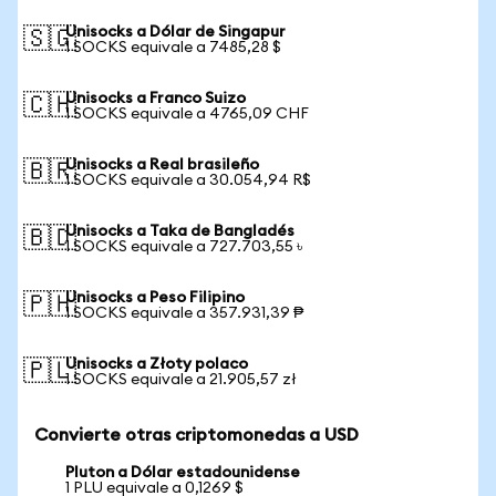
Unisocks a Dólar de Singapur
🇸🇬
1 SOCKS equivale a 7485,28 $
Unisocks a Franco Suizo
🇨🇭
1 SOCKS equivale a 4765,09 CHF
Unisocks a Real brasileño
🇧🇷
1 SOCKS equivale a 30.054,94 R$
Unisocks a Taka de Bangladés
🇧🇩
1 SOCKS equivale a 727.703,55 ৳
Unisocks a Peso Filipino
🇵🇭
1 SOCKS equivale a 357.931,39 ₱
Unisocks a Złoty polaco
🇵🇱
1 SOCKS equivale a 21.905,57 zł
Convierte otras criptomonedas a USD
Pluton a Dólar estadounidense
1 PLU equivale a 0,1269 $