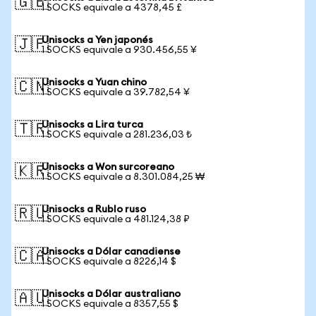
🇬🇧
1 SOCKS equivale a 4378,45 £
Unisocks a Yen japonés
🇯🇵
1 SOCKS equivale a 930.456,55 ¥
Unisocks a Yuan chino
🇨🇳
1 SOCKS equivale a 39.782,54 ¥
Unisocks a Lira turca
🇹🇷
1 SOCKS equivale a 281.236,03 ₺
Unisocks a Won surcoreano
🇰🇷
1 SOCKS equivale a 8.301.084,25 ₩
Unisocks a Rublo ruso
🇷🇺
1 SOCKS equivale a 481.124,38 ₽
Unisocks a Dólar canadiense
🇨🇦
1 SOCKS equivale a 8226,14 $
Unisocks a Dólar australiano
🇦🇺
1 SOCKS equivale a 8357,55 $