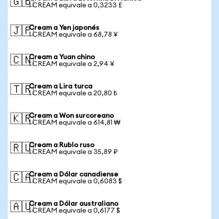
🇬🇧
1 CREAM equivale a 0,3233 £
Cream a Yen japonés
🇯🇵
1 CREAM equivale a 68,78 ¥
Cream a Yuan chino
🇨🇳
1 CREAM equivale a 2,94 ¥
Cream a Lira turca
🇹🇷
1 CREAM equivale a 20,80 ₺
Cream a Won surcoreano
🇰🇷
1 CREAM equivale a 614,81 ₩
Cream a Rublo ruso
🇷🇺
1 CREAM equivale a 35,89 ₽
Cream a Dólar canadiense
🇨🇦
1 CREAM equivale a 0,6083 $
Cream a Dólar australiano
🇦🇺
1 CREAM equivale a 0,6177 $