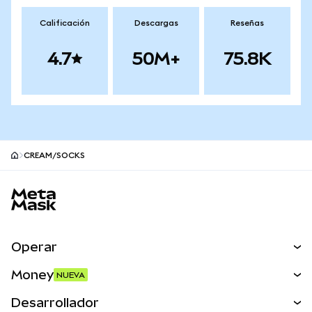
Calificación
Descargas
Reseñas
4.7
50M+
75.8K
CREAM/SOCKS
Pie de página del sitio MetaMask
Operar
Canjear
Money
NUEVA
Predecir
NUEVA
Comprar
Desarrollador
Perps
NUEVA