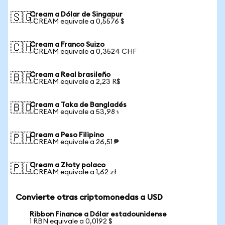
Cream a Dólar de Singapur
🇸🇬
1 CREAM equivale a 0,5576 $
Cream a Franco Suizo
🇨🇭
1 CREAM equivale a 0,3524 CHF
Cream a Real brasileño
🇧🇷
1 CREAM equivale a 2,23 R$
Cream a Taka de Bangladés
🇧🇩
1 CREAM equivale a 53,98 ৳
Cream a Peso Filipino
🇵🇭
1 CREAM equivale a 26,51 ₱
Cream a Złoty polaco
🇵🇱
1 CREAM equivale a 1,62 zł
Convierte otras criptomonedas a USD
Ribbon Finance a Dólar estadounidense
1 RBN equivale a 0,0192 $