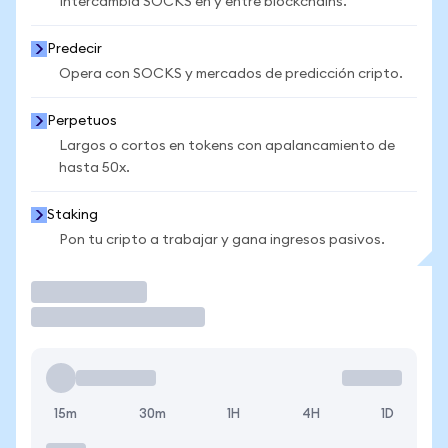
Intercambia SOCKS en y entre blockchains.
Predecir
Opera con SOCKS y mercados de predicción cripto.
Perpetuos
Largos o cortos en tokens con apalancamiento de
hasta 50x.
Staking
Pon tu cripto a trabajar y gana ingresos pasivos.
Operar
15m
30m
1H
4H
1D