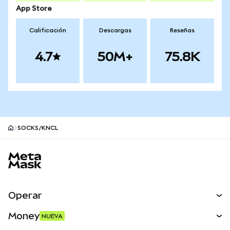
App Store
Calificación
Descargas
Reseñas
4.7
50M+
75.8K
SOCKS/KNCL
Pie de página del sitio MetaMask
Operar
Canjear
Money
NUEVA
Predecir
NUEVA
Comprar