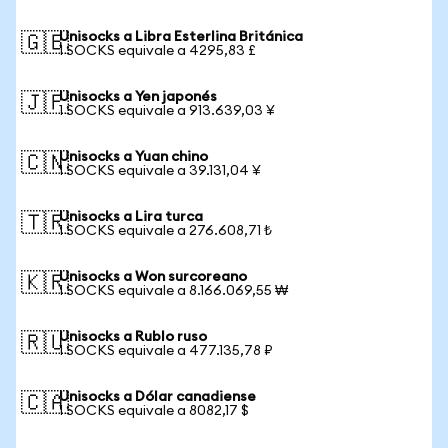
Unisocks a Libra Esterlina Británica
🇬🇧
1 SOCKS equivale a 4295,83 £
Unisocks a Yen japonés
🇯🇵
1 SOCKS equivale a 913.639,03 ¥
Unisocks a Yuan chino
🇨🇳
1 SOCKS equivale a 39.131,04 ¥
Unisocks a Lira turca
🇹🇷
1 SOCKS equivale a 276.608,71 ₺
Unisocks a Won surcoreano
🇰🇷
1 SOCKS equivale a 8.166.069,55 ₩
Unisocks a Rublo ruso
🇷🇺
1 SOCKS equivale a 477.135,78 ₽
Unisocks a Dólar canadiense
🇨🇦
1 SOCKS equivale a 8082,17 $