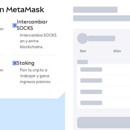
en MetaMask
Operar
Intercambiar
SOCKS
or
Intercambia SOCKS
en y entre
blockchains.
15m
30m
Staking
en
Pon tu cripto a
trabajar y gana
ingresos pasivos.