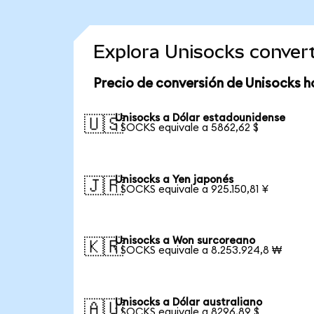
Explora Unisocks conver
Precio de conversión de Unisocks h
Unisocks a Dólar estadounidense
🇺🇸
1 SOCKS equivale a 5862,62 $
Unisocks a Yen japonés
🇯🇵
1 SOCKS equivale a 925.150,81 ¥
Unisocks a Won surcoreano
🇰🇷
1 SOCKS equivale a 8.253.924,8 ₩
Unisocks a Dólar australiano
🇦🇺
1 SOCKS equivale a 8296,89 $