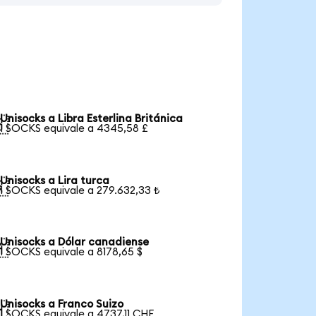
Unisocks a Libra Esterlina Británica

1 SOCKS equivale a 4345,58 £
Unisocks a Lira turca

1 SOCKS equivale a 279.632,33 ₺
Unisocks a Dólar canadiense

1 SOCKS equivale a 8178,65 $
Unisocks a Franco Suizo

1 SOCKS equivale a 4737,11 CHF