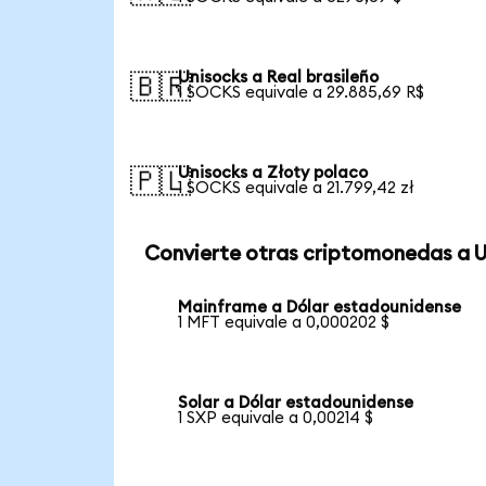
Unisocks a Real brasileño
🇧🇷
1 SOCKS equivale a 29.885,69 R$
Unisocks a Złoty polaco
🇵🇱
1 SOCKS equivale a 21.799,42 zł
Convierte otras criptomonedas a 
Mainframe a Dólar estadounidense
1 MFT equivale a 0,000202 $
Solar a Dólar estadounidense
1 SXP equivale a 0,00214 $