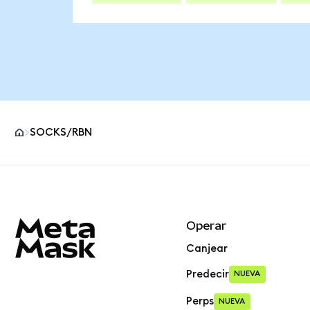
SOCKS/RBN
Pie de página del sitio MetaMask
Operar
Canjear
Predecir
NUEVA
Perps
NUEVA