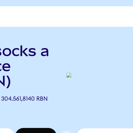
socks a
ce
N)
304.561,8140 RBN