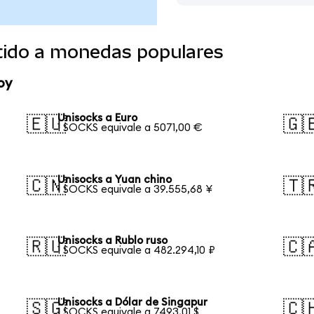
tido a monedas populares
oy
Unisocks a Euro
🇪🇺
🇬
1 SOCKS equivale a 5071,00 €
Unisocks a Yuan chino
🇨🇳
🇹
1 SOCKS equivale a 39.555,68 ¥
Unisocks a Rublo ruso
🇷🇺
🇨
1 SOCKS equivale a 482.294,10 ₽
Unisocks a Dólar de Singapur
🇸🇬
🇨
1 SOCKS equivale a 7493,01 $