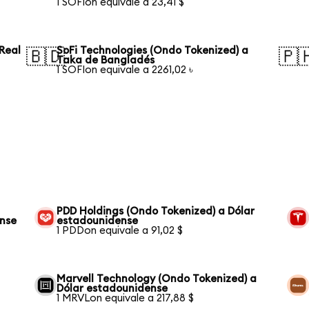
1 SOFIon equivale a 23,41 $
Real
SoFi Technologies (Ondo Tokenized) a
🇧🇩
🇵
Taka de Bangladés
1 SOFIon equivale a 2261,02 ৳
PDD Holdings (Ondo Tokenized) a Dólar
ense
estadounidense
1 PDDon equivale a 91,02 $
Marvell Technology (Ondo Tokenized) a
Dólar estadounidense
1 MRVLon equivale a 217,88 $