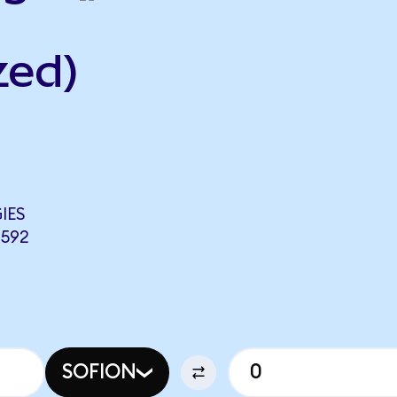
zed)
IES
6592
SOFION