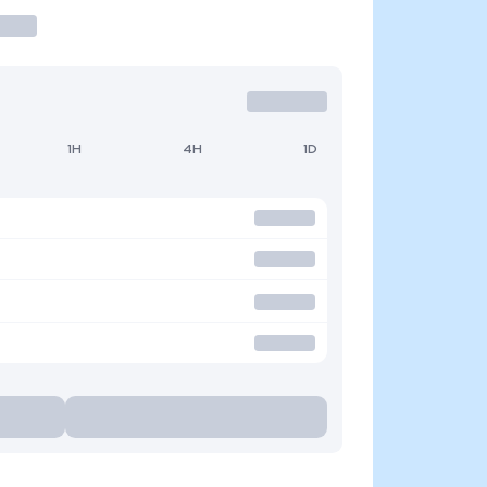
1H
4H
1D