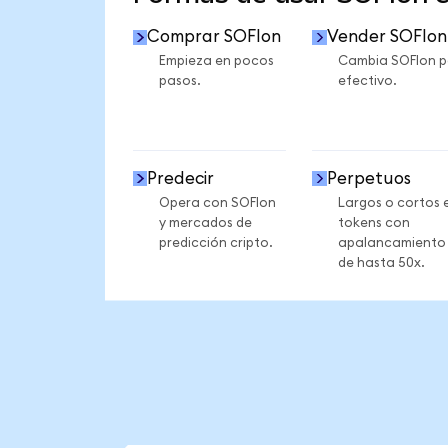
Comprar SOFIon
Vender SOFIon
Empieza en pocos
Cambia SOFIon p
pasos.
efectivo.
Predecir
Perpetuos
Opera con SOFIon
Largos o cortos 
y mercados de
tokens con
predicción cripto.
apalancamiento
de hasta 50x.