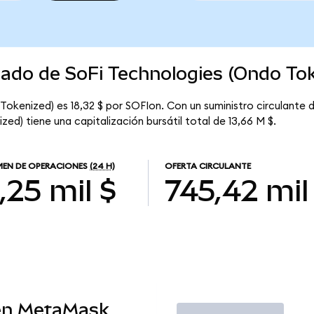
cado de SoFi Technologies (Ondo To
Tokenized) es 18,32 $ por SOFIon. Con un suministro circulante 
ed) tiene una capitalización bursátil total de 13,66 M $.
EN DE OPERACIONES
(24 H)
OFERTA CIRCULANTE
,25 mil $
745,42 mil
en MetaMask
Operar