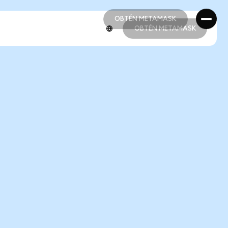
OBTÉN METAMASK
OBTÉN METAMASK
OBTÉN METAMASK
OBTÉN METAMASK