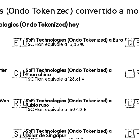
es (Ondo Tokenized) convertido a m
ologies (Ondo Tokenized) hoy
SoFi Technologies (Ondo Tokenized) a Euro
🇪🇺
🇬
1 SOFIon equivale a 15,85 €
 Yen
SoFi Technologies (Ondo Tokenized) a
🇨🇳
🇹
Yuan chino
1 SOFIon equivale a 123,61 ¥
 Won
SoFi Technologies (Ondo Tokenized) a
🇷🇺
🇨
Rublo ruso
1 SOFIon equivale a 1507,12 ₽
SoFi Technologies (Ondo Tokenized) a
🇸🇬
🇨
Dólar de Singapur