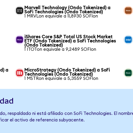
Marvell Technology (Ondo Tokenized) a
SoFi Technologies (Ondo Tokenized)
1 MRVLon equivale a 11,8930 SOFIon
iShares Core S&P Total US Stock Market
ETF (Ondo Tokenized) a SoFi Technologies
(Ondo Tokenized)
1 ITOTon equivale a 9,2489 SOFIon
d) a
MicroStrategy (Ondo Tokenized) a SoFi
Technologies (Ondo Tokenized)
1 MSTRon equivale a 5,3559 SOFIon
idad
do, respaldado ni está afiliado con SoFi Technologies. El nombr
ficar el activo de referencia subyacente.