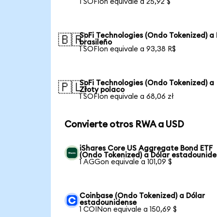
1 SOFIon equivale a 25,92 $
SoFi Technologies (Ondo Tokenized) a 
🇧🇷
brasileño
1 SOFIon equivale a 93,38 R$
SoFi Technologies (Ondo Tokenized) a
🇵🇱
Złoty polaco
1 SOFIon equivale a 68,06 zł
Convierte otros RWA a USD
iShares Core US Aggregate Bond ETF
(Ondo Tokenized) a Dólar estadounid
1 AGGon equivale a 101,09 $
Coinbase (Ondo Tokenized) a Dólar
estadounidense
1 COINon equivale a 150,69 $