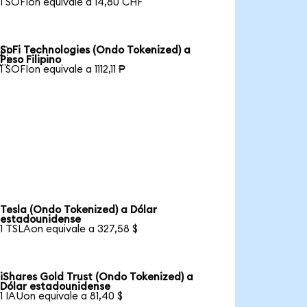
1 SOFIon equivale a 14,80 CHF
SoFi Technologies (Ondo Tokenized) a

Peso Filipino
1 SOFIon equivale a 1112,11 ₱
Tesla (Ondo Tokenized) a Dólar
estadounidense
1 TSLAon equivale a 327,58 $
iShares Gold Trust (Ondo Tokenized) a
Dólar estadounidense
1 IAUon equivale a 81,40 $