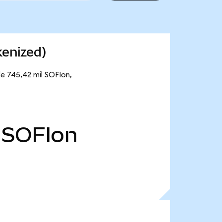
kenized)
de 745,42 mil SOFIon,
SOFIon