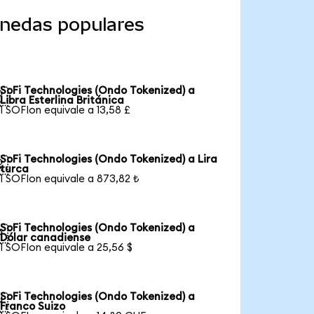
onedas populares
SoFi Technologies (Ondo Tokenized) a

Libra Esterlina Británica
1 SOFIon equivale a 13,58 £
SoFi Technologies (Ondo Tokenized) a Lira

turca
1 SOFIon equivale a 873,82 ₺
SoFi Technologies (Ondo Tokenized) a

Dólar canadiense
1 SOFIon equivale a 25,56 $
SoFi Technologies (Ondo Tokenized) a

Franco Suizo