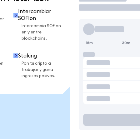
Intercambiar
SOFIon
or
Intercambia SOFIon
en y entre
blockchains.
15m
30m
Staking
en
Pon tu cripto a
trabajar y gana
ingresos pasivos.