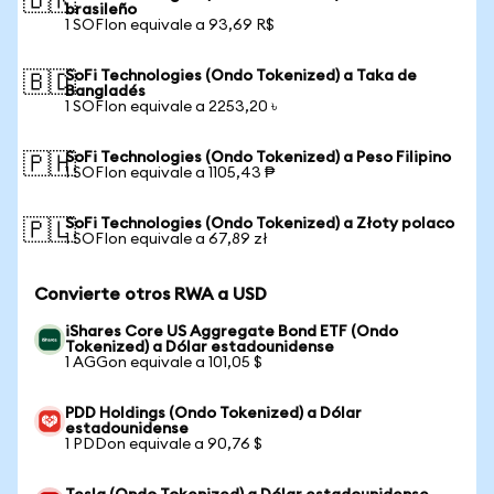
🇧🇷
brasileño
1 SOFIon equivale a 93,69 R$
SoFi Technologies (Ondo Tokenized) a Taka de
🇧🇩
Bangladés
1 SOFIon equivale a 2253,20 ৳
SoFi Technologies (Ondo Tokenized) a Peso Filipino
🇵🇭
1 SOFIon equivale a 1105,43 ₱
SoFi Technologies (Ondo Tokenized) a Złoty polaco
🇵🇱
1 SOFIon equivale a 67,89 zł
Convierte otros RWA a USD
iShares Core US Aggregate Bond ETF (Ondo
Tokenized) a Dólar estadounidense
1 AGGon equivale a 101,05 $
PDD Holdings (Ondo Tokenized) a Dólar
estadounidense
1 PDDon equivale a 90,76 $