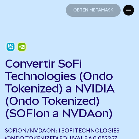
OBTÉN METAMASK
OBTÉN METAMASK
Convertir SoFi
Technologies (Ondo
Tokenized) a NVIDIA
(Ondo Tokenized)
(SOFIon a NVDAon)
SOFION/NVDAON: 1 SOFI TECHNOLOGIES
(ONDO TOKENIZED) EQUIVALE A 0,082357