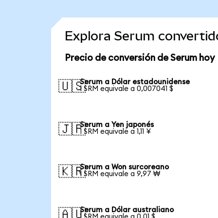
Explora Serum convertid
Precio de conversión de Serum hoy
Serum a Dólar estadounidense
🇺🇸
1 SRM equivale a 0,007041 $
Serum a Yen japonés
🇯🇵
1 SRM equivale a 1,11 ¥
Serum a Won surcoreano
🇰🇷
1 SRM equivale a 9,97 ₩
Serum a Dólar australiano
🇦🇺
1 SRM equivale a 0,01 $