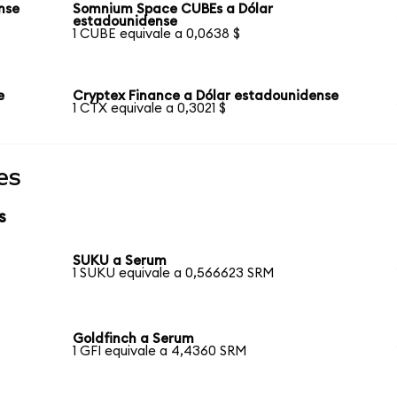
nse
Somnium Space CUBEs a Dólar
estadounidense
1 CUBE equivale a 0,0638 $
e
Cryptex Finance a Dólar estadounidense
1 CTX equivale a 0,3021 $
es
s
SUKU a Serum
1 SUKU equivale a 0,566623 SRM
Goldfinch a Serum
1 GFI equivale a 4,4360 SRM