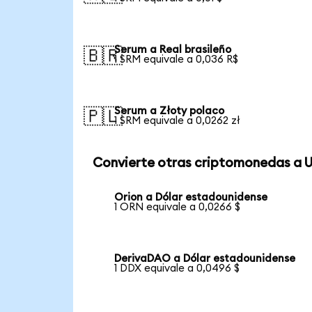
Serum a Real brasileño
🇧🇷
1 SRM equivale a 0,036 R$
Serum a Złoty polaco
🇵🇱
1 SRM equivale a 0,0262 zł
Convierte otras criptomonedas a 
Orion a Dólar estadounidense
1 ORN equivale a 0,0266 $
DerivaDAO a Dólar estadounidense
1 DDX equivale a 0,0496 $