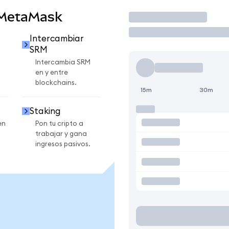
 MetaMask
Operar
Intercambiar
SRM
Intercambia SRM
en y entre
blockchains.
15m
30m
Staking
en
Pon tu cripto a
trabajar y gana
ingresos pasivos.