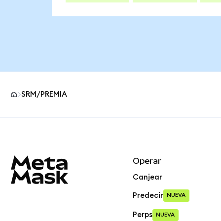
SRM/PREMIA
Pie de página del sitio MetaMask
Operar
Canjear
Predecir
NUEVA
Perps
NUEVA