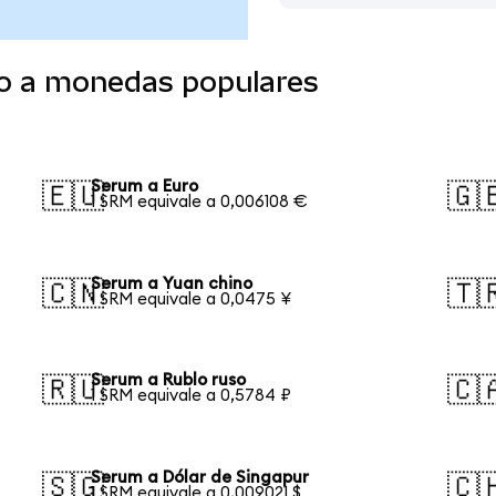
o a monedas populares
Serum a Euro
🇪🇺
🇬
1 SRM equivale a 0,006108 €
Serum a Yuan chino
🇨🇳
🇹
1 SRM equivale a 0,0475 ¥
Serum a Rublo ruso
🇷🇺
🇨
1 SRM equivale a 0,5784 ₽
Serum a Dólar de Singapur
🇸🇬
🇨
1 SRM equivale a 0,009021 $