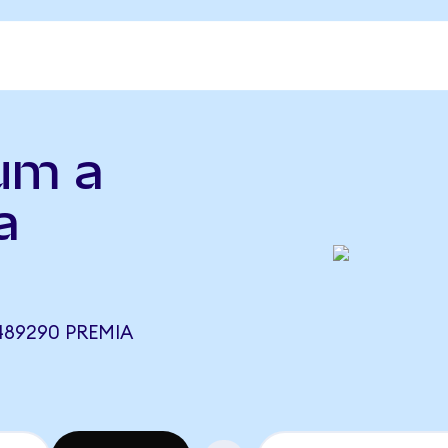
um a
a
489290 PREMIA