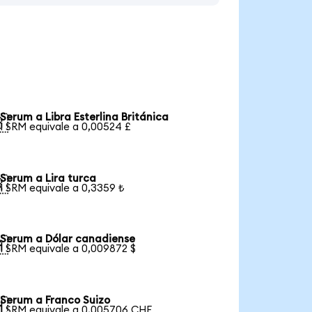
Serum a Libra Esterlina Británica

1 SRM equivale a 0,00524 £
Serum a Lira turca

1 SRM equivale a 0,3359 ₺
Serum a Dólar canadiense

1 SRM equivale a 0,009872 $
Serum a Franco Suizo

1 SRM equivale a 0,005706 CHF