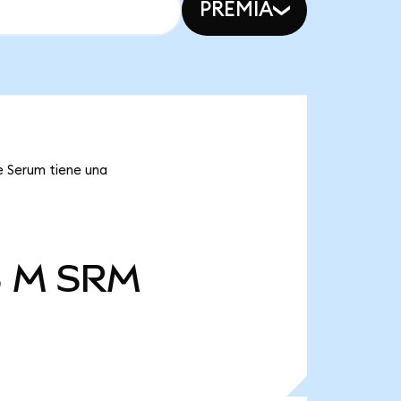
PREMIA
e Serum tiene una
8 M
SRM