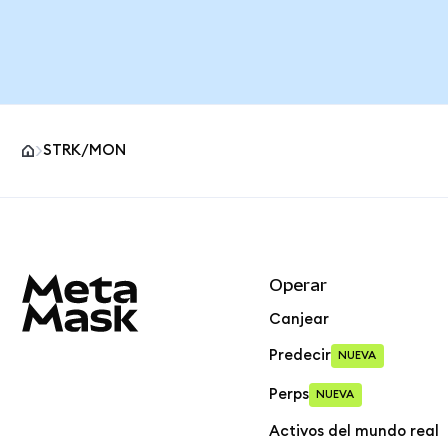
STRK/MON
Pie de página del sitio MetaMask
Operar
Canjear
Predecir
NUEVA
Perps
NUEVA
Activos del mundo real