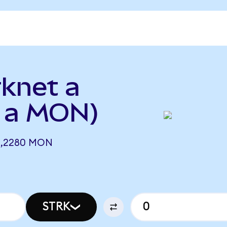
rknet a
 a MON)
1,2280 MON
STRK