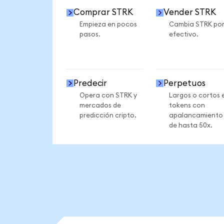
Comprar STRK
Vender STRK
Empieza en pocos
Cambia STRK po
pasos.
efectivo.
Predecir
Perpetuos
Opera con STRK y
Largos o cortos 
mercados de
tokens con
predicción cripto.
apalancamiento
de hasta 50x.