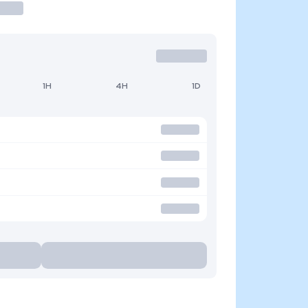
1H
4H
1D