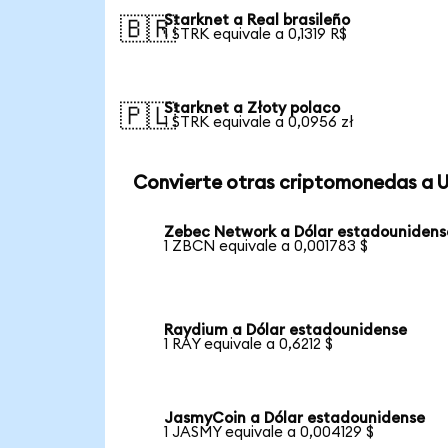
Starknet a Real brasileño
🇧🇷
1 STRK equivale a 0,1319 R$
Starknet a Złoty polaco
🇵🇱
1 STRK equivale a 0,0956 zł
Convierte otras criptomonedas a 
Zebec Network a Dólar estadounidens
1 ZBCN equivale a 0,001783 $
Raydium a Dólar estadounidense
1 RAY equivale a 0,6212 $
JasmyCoin a Dólar estadounidense
1 JASMY equivale a 0,004129 $