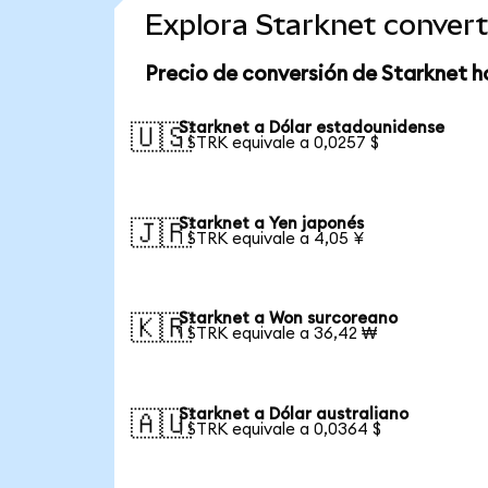
Explora Starknet conver
Precio de conversión de Starknet h
Starknet a Dólar estadounidense
🇺🇸
1 STRK equivale a 0,0257 $
Starknet a Yen japonés
🇯🇵
1 STRK equivale a 4,05 ¥
Starknet a Won surcoreano
🇰🇷
1 STRK equivale a 36,42 ₩
Starknet a Dólar australiano
🇦🇺
1 STRK equivale a 0,0364 $