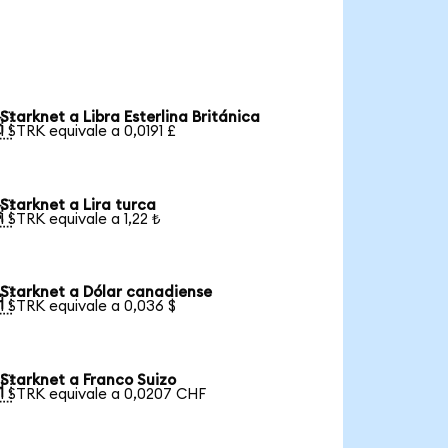
Starknet a Libra Esterlina Británica

1 STRK equivale a 0,0191 £
Starknet a Lira turca

1 STRK equivale a 1,22 ₺
Starknet a Dólar canadiense

1 STRK equivale a 0,036 $
Starknet a Franco Suizo

1 STRK equivale a 0,0207 CHF