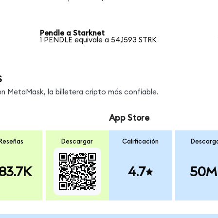
Pendle a Starknet
1 PENDLE equivale a 54,1593 STRK
s
 MetaMask, la billetera cripto más confiable.
App Store
Reseñas
Descargar
Calificación
Descarg
83.7K
4.7
50M