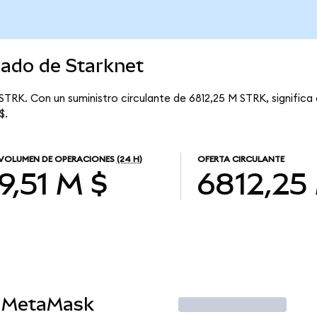
cado de Starknet
 STRK. Con un suministro circulante de 6812,25 M STRK, significa
$.
VOLUMEN DE OPERACIONES
(24 H)
OFERTA CIRCULANTE
9,51 M $
6812,25
n MetaMask
Operar