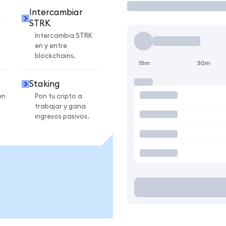
Intercambiar
STRK
r
Intercambia STRK
en y entre
blockchains.
15m
30m
Staking
en
Pon tu cripto a
trabajar y gana
ingresos pasivos.