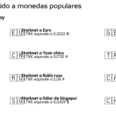
tido a monedas populares
oy
Starknet a Euro
🇪🇺
🇬
1 STRK equivale a 0,0222 €
Starknet a Yuan chino
🇨🇳
🇹
1 STRK equivale a 0,1732 ¥
Starknet a Rublo ruso
🇷🇺
🇨
1 STRK equivale a 2,08 ₽
Starknet a Dólar de Singapur
🇸🇬
🇨
1 STRK equivale a 0,0329 $