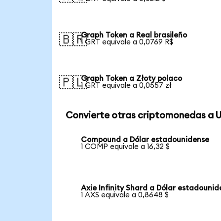
Graph Token a Real brasileño
🇧🇷
1 GRT equivale a 0,0769 R$
Graph Token a Złoty polaco
🇵🇱
1 GRT equivale a 0,0557 zł
Convierte otras criptomonedas a 
Compound a Dólar estadounidense
1 COMP equivale a 16,32 $
Axie Infinity Shard a Dólar estadouni
1 AXS equivale a 0,8648 $