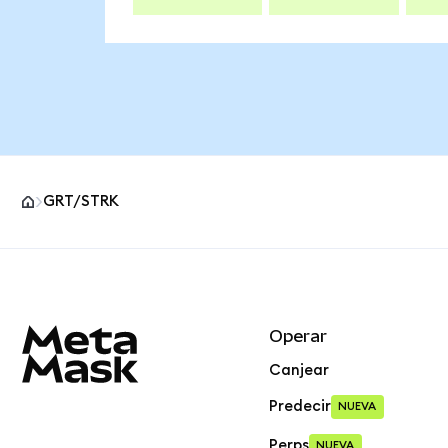
GRT/STRK
Pie de página del sitio MetaMask
Operar
Canjear
Predecir
NUEVA
Perps
NUEVA