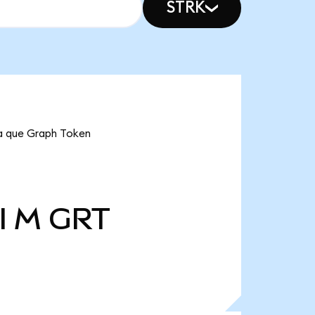
STRK
ica que Graph Token
l M
GRT