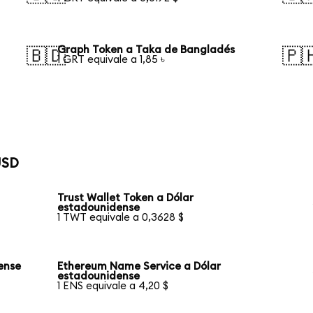
Graph Token a Taka de Bangladés
🇧🇩
🇵
1 GRT equivale a 1,85 ৳
USD
Trust Wallet Token a Dólar
estadounidense
1 TWT equivale a 0,3628 $
dense
Ethereum Name Service a Dólar
estadounidense
1 ENS equivale a 4,20 $