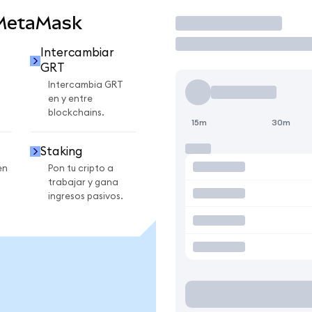
 MetaMask
Operar
Intercambiar
GRT
Intercambia GRT
en y entre
blockchains.
15m
30m
Staking
en
Pon tu cripto a
trabajar y gana
ingresos pasivos.