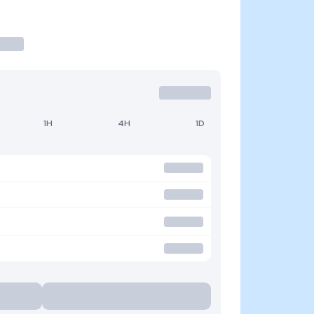
1H
4H
1D