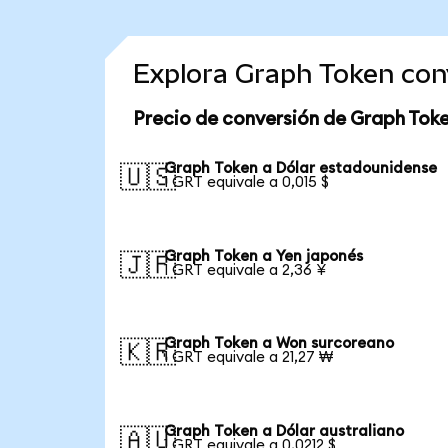
Explora Graph Token con
Precio de conversión de Graph Tok
Graph Token a Dólar estadounidense
🇺🇸
1 GRT equivale a 0,015 $
Graph Token a Yen japonés
🇯🇵
1 GRT equivale a 2,36 ¥
Graph Token a Won surcoreano
🇰🇷
1 GRT equivale a 21,27 ₩
Graph Token a Dólar australiano
🇦🇺
1 GRT equivale a 0,0212 $