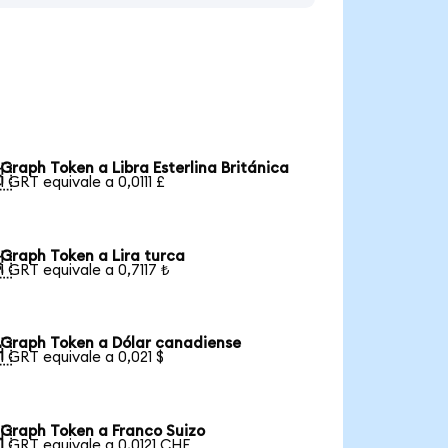
Graph Token a Libra Esterlina Británica

1 GRT equivale a 0,0111 £
Graph Token a Lira turca

1 GRT equivale a 0,7117 ₺
Graph Token a Dólar canadiense

1 GRT equivale a 0,021 $
Graph Token a Franco Suizo

1 GRT equivale a 0,0121 CHF