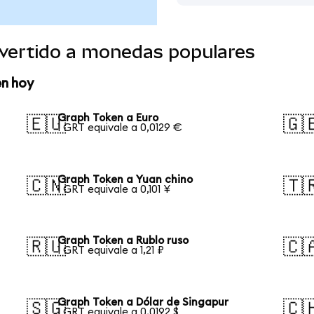
vertido a monedas populares
en hoy
Graph Token a Euro
🇪🇺
🇬
1 GRT equivale a 0,0129 €
Graph Token a Yuan chino
🇨🇳
🇹
1 GRT equivale a 0,101 ¥
Graph Token a Rublo ruso
🇷🇺
🇨
1 GRT equivale a 1,21 ₽
Graph Token a Dólar de Singapur
🇸🇬
🇨
1 GRT equivale a 0,0192 $