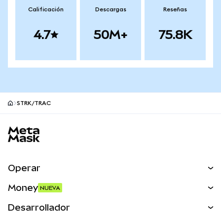
Calificación
Descargas
Reseñas
4.7
50M+
75.8K
STRK/TRAC
Pie de página del sitio MetaMask
Operar
Canjear
Money
NUEVA
Predecir
NUEVA
Comprar
Desarrollador
Perps
NUEVA
Tarjeta
Ver los documentos