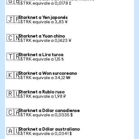
🇬🇧
1 STRK equivale a 0,0178 £
Starknet a Yen japonés
🇯🇵
1 STRK equivale a 3,83 ¥
Starknet a Yuan chino
🇨🇳
1 STRK equivale a 0,1623 ¥
Starknet a Lira turca
🇹🇷
1 STRK equivale a 1,15 ₺
Starknet a Won surcoreano
🇰🇷
1 STRK equivale a 34,12 ₩
Starknet a Rublo ruso
🇷🇺
1 STRK equivale a 1,98 ₽
Starknet a Dólar canadiense
🇨🇦
1 STRK equivale a 0,0335 $
Starknet a Dólar australiano
🇦🇺
1 STRK equivale a 0,0341 $