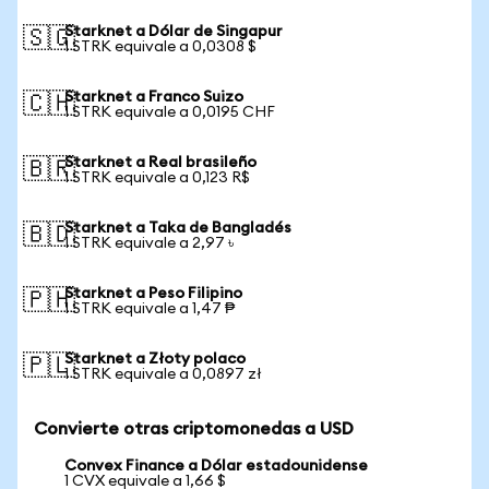
Starknet a Dólar de Singapur
🇸🇬
1 STRK equivale a 0,0308 $
Starknet a Franco Suizo
🇨🇭
1 STRK equivale a 0,0195 CHF
Starknet a Real brasileño
🇧🇷
1 STRK equivale a 0,123 R$
Starknet a Taka de Bangladés
🇧🇩
1 STRK equivale a 2,97 ৳
Starknet a Peso Filipino
🇵🇭
1 STRK equivale a 1,47 ₱
Starknet a Złoty polaco
🇵🇱
1 STRK equivale a 0,0897 zł
Convierte otras criptomonedas a USD
Convex Finance a Dólar estadounidense
1 CVX equivale a 1,66 $