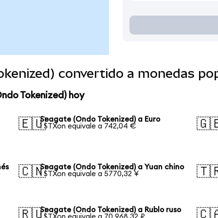
okenized) convertido a monedas po
Ondo Tokenized) hoy
Seagate (Ondo Tokenized) a Euro
🇪🇺
🇬
1 STXon equivale a 742,04 €
nés
Seagate (Ondo Tokenized) a Yuan chino
🇨🇳
🇹
1 STXon equivale a 5770,32 ¥
Seagate (Ondo Tokenized) a Rublo ruso
🇷🇺
🇨
1 STXon equivale a 70.968,32 ₽