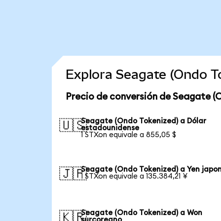
Explora Seagate (Ondo T
Precio de conversión de Seagate (
Seagate (Ondo Tokenized) a Dólar
🇺🇸
estadounidense
1 STXon equivale a 855,05 $
Seagate (Ondo Tokenized) a Yen japo
🇯🇵
1 STXon equivale a 135.384,21 ¥
Seagate (Ondo Tokenized) a Won
🇰🇷
surcoreano