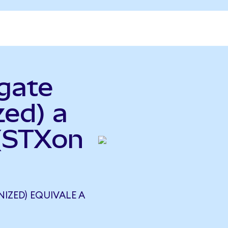
gate
zed) a
 (STXon
IZED) EQUIVALE A