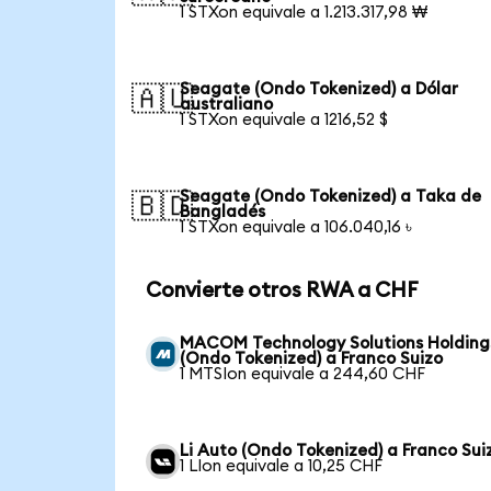
1 STXon equivale a 1.213.317,98 ₩
Seagate (Ondo Tokenized) a Dólar
🇦🇺
australiano
1 STXon equivale a 1216,52 $
Seagate (Ondo Tokenized) a Taka de
🇧🇩
Bangladés
1 STXon equivale a 106.040,16 ৳
Convierte otros RWA a CHF
MACOM Technology Solutions Holding
(Ondo Tokenized) a Franco Suizo
1 MTSIon equivale a 244,60 CHF
Li Auto (Ondo Tokenized) a Franco Sui
1 LIon equivale a 10,25 CHF