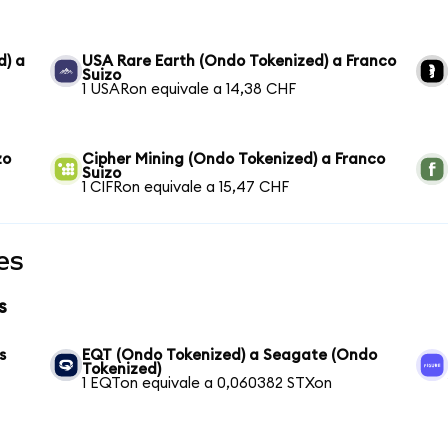
d) a
USA Rare Earth (Ondo Tokenized) a Franco
Suizo
1 USARon equivale a 14,38 CHF
zo
Cipher Mining (Ondo Tokenized) a Franco
Suizo
1 CIFRon equivale a 15,47 CHF
es
s
s
EQT (Ondo Tokenized) a Seagate (Ondo
Tokenized)
1 EQTon equivale a 0,060382 STXon