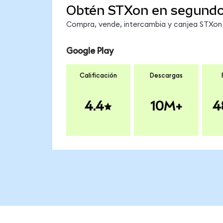
Obtén STXon en segund
Compra, vende, intercambia y canjea STXon e
Google Play
Calificación
Descargas
4.4
10M+
4