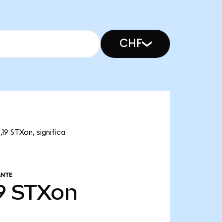
CHF
19 STXon, significa
ANTE
9
STXon