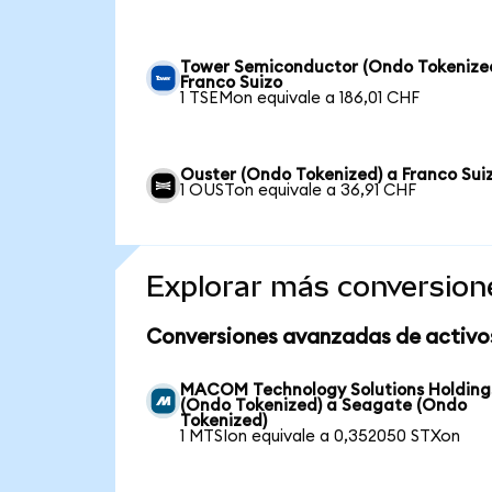
Tower Semiconductor (Ondo Tokenize
Franco Suizo
1 TSEMon equivale a 186,01 CHF
Ouster (Ondo Tokenized) a Franco Sui
1 OUSTon equivale a 36,91 CHF
Explorar más conversion
Conversiones avanzadas de activo
MACOM Technology Solutions Holding
(Ondo Tokenized) a Seagate (Ondo
Tokenized)
1 MTSIon equivale a 0,352050 STXon