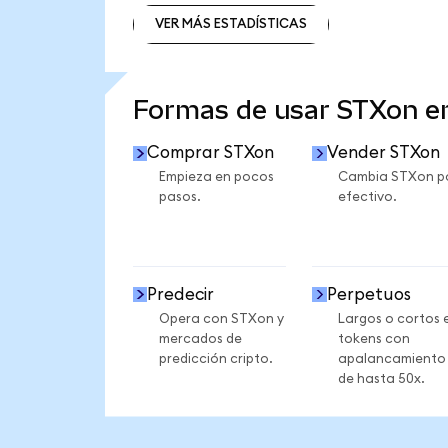
VER MÁS ESTADÍSTICAS
VER MÁS ESTADÍSTICAS
Formas de usar STXon 
Comprar STXon
Vender STXon
Empieza en pocos
Cambia STXon p
pasos.
efectivo.
Predecir
Perpetuos
Opera con STXon y
Largos o cortos 
mercados de
tokens con
predicción cripto.
apalancamiento
de hasta 50x.