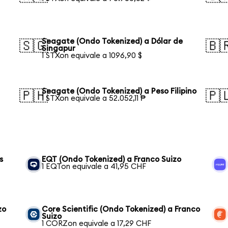
Seagate (Ondo Tokenized) a Dólar de
🇸🇬
🇧
Singapur
1 STXon equivale a 1096,90 $
Seagate (Ondo Tokenized) a Peso Filipino
🇵🇭
🇵
1 STXon equivale a 52.052,11 ₱
s
EQT (Ondo Tokenized) a Franco Suizo
1 EQTon equivale a 41,95 CHF
zo
Core Scientific (Ondo Tokenized) a Franco
Suizo
1 CORZon equivale a 17,29 CHF