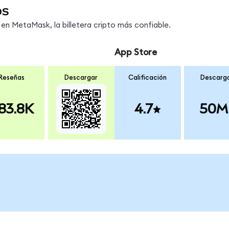
os
n MetaMask, la billetera cripto más confiable.
App Store
Reseñas
Descargar
Calificación
Descarg
83.8K
4.7
50M