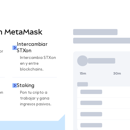
en MetaMask
Operar
Intercambiar
STXon
or
Intercambia STXon
en y entre
blockchains.
15m
30m
Staking
en
Pon tu cripto a
trabajar y gana
ingresos pasivos.