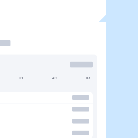
1H
4H
1D