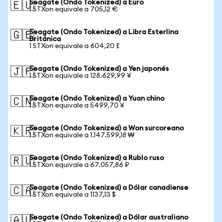
Seagate (Ondo Tokenized) a Euro
🇪🇺
1 STXon equivale a 705,12 €
Seagate (Ondo Tokenized) a Libra Esterlina
🇬🇧
Británica
1 STXon equivale a 604,20 £
Seagate (Ondo Tokenized) a Yen japonés
🇯🇵
1 STXon equivale a 128.629,99 ¥
Seagate (Ondo Tokenized) a Yuan chino
🇨🇳
1 STXon equivale a 5499,70 ¥
Seagate (Ondo Tokenized) a Won surcoreano
🇰🇷
1 STXon equivale a 1.147.599,18 ₩
Seagate (Ondo Tokenized) a Rublo ruso
🇷🇺
1 STXon equivale a 67.057,86 ₽
Seagate (Ondo Tokenized) a Dólar canadiense
🇨🇦
1 STXon equivale a 1137,13 $
Seagate (Ondo Tokenized) a Dólar australiano
🇦🇺