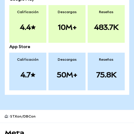
Calificación
Descargas
Reseñas
4.4
10M+
483.7K
App Store
Calificación
Descargas
Reseñas
4.7
50M+
75.8K
STXon/DBCon
Pie de página del sitio MetaMask