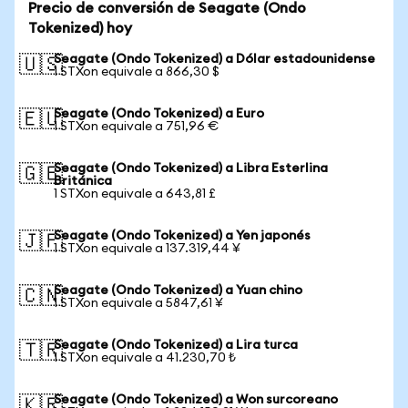
Precio de conversión de Seagate (Ondo
Tokenized) hoy
Seagate (Ondo Tokenized) a Dólar estadounidense
🇺🇸
1 STXon equivale a 866,30 $
Seagate (Ondo Tokenized) a Euro
🇪🇺
1 STXon equivale a 751,96 €
Seagate (Ondo Tokenized) a Libra Esterlina
🇬🇧
Británica
1 STXon equivale a 643,81 £
Seagate (Ondo Tokenized) a Yen japonés
🇯🇵
1 STXon equivale a 137.319,44 ¥
Seagate (Ondo Tokenized) a Yuan chino
🇨🇳
1 STXon equivale a 5847,61 ¥
Seagate (Ondo Tokenized) a Lira turca
🇹🇷
1 STXon equivale a 41.230,70 ₺
Seagate (Ondo Tokenized) a Won surcoreano
🇰🇷