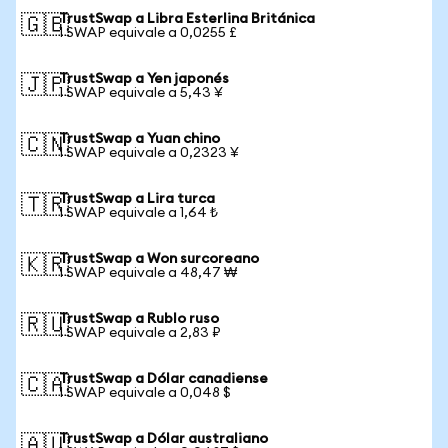
TrustSwap a Libra Esterlina Británica
🇬🇧
1 SWAP equivale a 0,0255 £
TrustSwap a Yen japonés
🇯🇵
1 SWAP equivale a 5,43 ¥
TrustSwap a Yuan chino
🇨🇳
1 SWAP equivale a 0,2323 ¥
TrustSwap a Lira turca
🇹🇷
1 SWAP equivale a 1,64 ₺
TrustSwap a Won surcoreano
🇰🇷
1 SWAP equivale a 48,47 ₩
TrustSwap a Rublo ruso
🇷🇺
1 SWAP equivale a 2,83 ₽
TrustSwap a Dólar canadiense
🇨🇦
1 SWAP equivale a 0,048 $
TrustSwap a Dólar australiano
🇦🇺