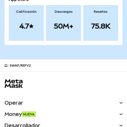
Calificación
Descargas
Reseñas
4.7
50M+
75.8K
SWAP/REPV2
Pie de página del sitio MetaMask
Operar
Canjear
Money
NUEVA
Predecir
NUEVA
Comprar
Desarrollador