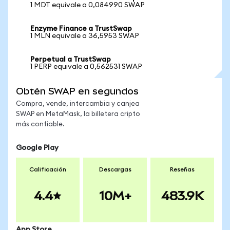
1 MDT equivale a 0,084990 SWAP
Enzyme Finance a TrustSwap
1 MLN equivale a 36,5953 SWAP
Perpetual a TrustSwap
1 PERP equivale a 0,562531 SWAP
Obtén SWAP en segundos
Compra, vende, intercambia y canjea
SWAP en MetaMask, la billetera cripto
más confiable.
Google Play
Calificación
Descargas
Reseñas
4.4
10M+
483.9K
App Store