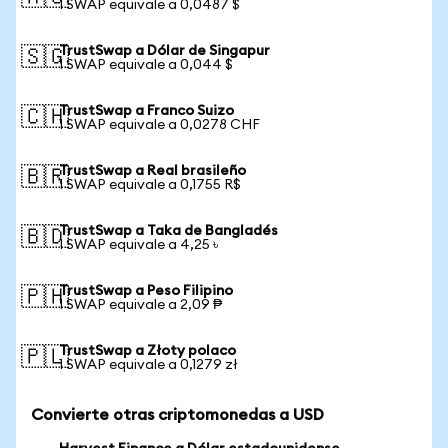
1 SWAP equivale a 0,0487 $
TrustSwap a Dólar de Singapur
🇸🇬
1 SWAP equivale a 0,044 $
TrustSwap a Franco Suizo
🇨🇭
1 SWAP equivale a 0,0278 CHF
TrustSwap a Real brasileño
🇧🇷
1 SWAP equivale a 0,1755 R$
TrustSwap a Taka de Bangladés
🇧🇩
1 SWAP equivale a 4,25 ৳
TrustSwap a Peso Filipino
🇵🇭
1 SWAP equivale a 2,09 ₱
TrustSwap a Złoty polaco
🇵🇱
1 SWAP equivale a 0,1279 zł
Convierte otras criptomonedas a USD