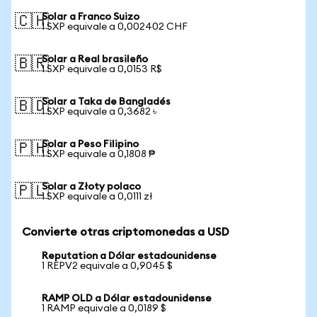
Solar a Franco Suizo
🇨🇭
1 SXP equivale a 0,002402 CHF
Solar a Real brasileño
🇧🇷
1 SXP equivale a 0,0153 R$
Solar a Taka de Bangladés
🇧🇩
1 SXP equivale a 0,3682 ৳
Solar a Peso Filipino
🇵🇭
1 SXP equivale a 0,1808 ₱
Solar a Złoty polaco
🇵🇱
1 SXP equivale a 0,0111 zł
Convierte otras criptomonedas a USD
Reputation a Dólar estadounidense
1 REPV2 equivale a 0,9045 $
RAMP OLD a Dólar estadounidense
1 RAMP equivale a 0,0189 $