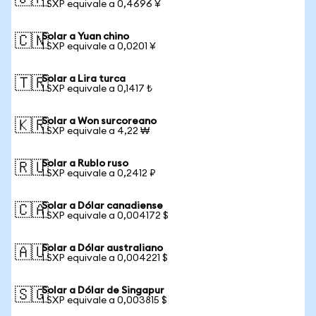
1 SXP equivale a 0,4696 ¥
Solar a Yuan chino
🇨🇳
1 SXP equivale a 0,0201 ¥
Solar a Lira turca
🇹🇷
1 SXP equivale a 0,1417 ₺
Solar a Won surcoreano
🇰🇷
1 SXP equivale a 4,22 ₩
Solar a Rublo ruso
🇷🇺
1 SXP equivale a 0,2412 ₽
Solar a Dólar canadiense
🇨🇦
1 SXP equivale a 0,004172 $
Solar a Dólar australiano
🇦🇺
1 SXP equivale a 0,004221 $
Solar a Dólar de Singapur
🇸🇬
1 SXP equivale a 0,003815 $