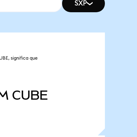
SXP
BE, significa que
 M
CUBE