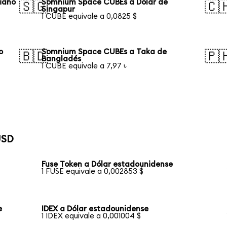
iano
Somnium Space CUBEs a Dólar de
🇸🇬
🇨
Singapur
1 CUBE equivale a 0,0825 $
o
Somnium Space CUBEs a Taka de
🇧🇩
🇵
Bangladés
1 CUBE equivale a 7,97 ৳
USD
Fuse Token a Dólar estadounidense
1 FUSE equivale a 0,002853 $
e
IDEX a Dólar estadounidense
1 IDEX equivale a 0,001004 $