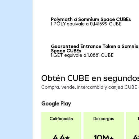
Polymath a Somnium Space CUBEs
1 POLY equivale a 0,141599 CUBE
Guaranteed Entrance Token a Somni
Space CUBEs
1 GET equivale a 1,0881 CUBE
Obtén CUBE en segundo
Compra, vende, intercambia y canjea CUBE en
Google Play
Calificación
Descargas
4.4
10M+
4