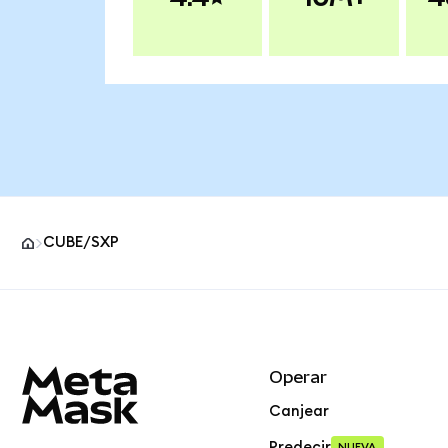
CUBE/SXP
Pie de página del sitio MetaMask
Operar
Canjear
Predecir
NUEVA