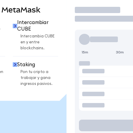
n MetaMask
Operar
Intercambiar
CUBE
r
Intercambia CUBE
en y entre
blockchains.
15m
30m
Staking
en
Pon tu cripto a
trabajar y gana
ingresos pasivos.