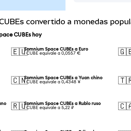
CUBEs convertido a monedas popul
Space CUBEs hoy
Somnium Space CUBEs a Euro
🇪🇺
🇬
1 CUBE equivale a 0,0557 €
Somnium Space CUBEs a Yuan chino
🇨🇳
🇹
1 CUBE equivale a 0,4348 ¥
ano
Somnium Space CUBEs a Rublo ruso
🇷🇺
🇨
1 CUBE equivale a 5,22 ₽