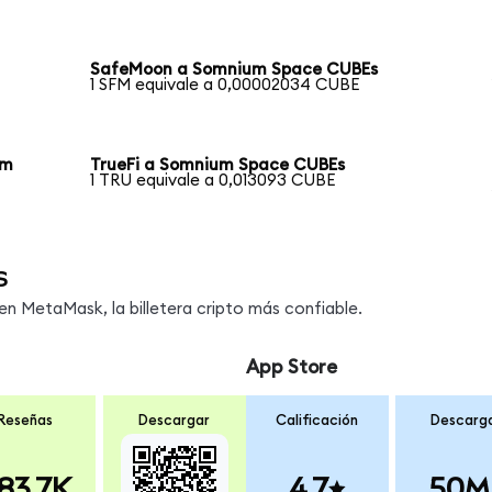
SafeMoon a Somnium Space CUBEs
1 SFM equivale a 0,00002034 CUBE
um
TrueFi a Somnium Space CUBEs
1 TRU equivale a 0,013093 CUBE
s
 MetaMask, la billetera cripto más confiable.
App Store
Reseñas
Descargar
Calificación
Descarg
83.7K
4.7
50M