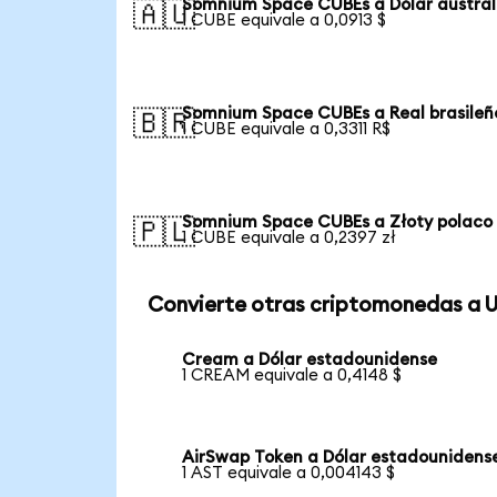
Somnium Space CUBEs a Dólar austral
🇦🇺
1 CUBE equivale a 0,0913 $
Somnium Space CUBEs a Real brasileñ
🇧🇷
1 CUBE equivale a 0,3311 R$
Somnium Space CUBEs a Złoty polaco
🇵🇱
1 CUBE equivale a 0,2397 zł
Convierte otras criptomonedas a 
Cream a Dólar estadounidense
1 CREAM equivale a 0,4148 $
AirSwap Token a Dólar estadounidens
1 AST equivale a 0,004143 $