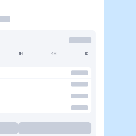
1H
4H
1D