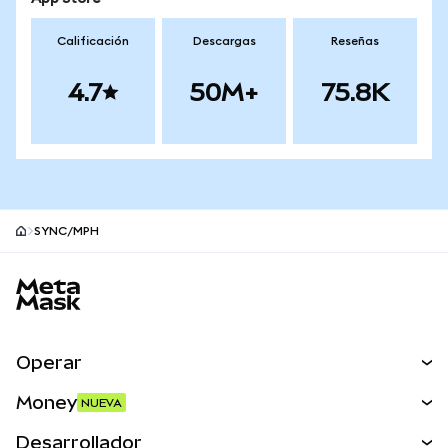
Calificación
Descargas
Reseñas
4.7
50M+
75.8K
SYNC/MPH
Pie de página del sitio MetaMask
Operar
Canjear
Money
NUEVA
Predecir
NUEVA
Comprar
Desarrollador