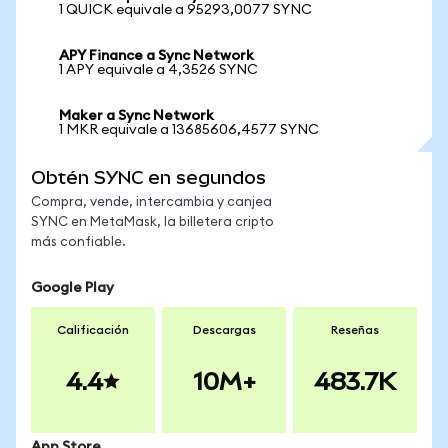
1 QUICK equivale a 95293,0077 SYNC
APY Finance a Sync Network
1 APY equivale a 4,3526 SYNC
Maker a Sync Network
1 MKR equivale a 13685606,4577 SYNC
Obtén SYNC en segundos
Compra, vende, intercambia y canjea
SYNC en MetaMask, la billetera cripto
más confiable.
Google Play
Calificación
Descargas
Reseñas
4.4
10M+
483.7K
App Store