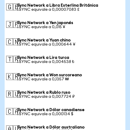
Sync Network a Libra Esterlina Británica
🇬🇧
1 SYNC equivale a 0,00007083 £
Sync Network a Yen japonés
🇯🇵
1 SYNC equivale a 0,015 ¥
Sync Network a Yuan chino
🇨🇳
1 SYNC equivale a 0,000644 ¥
Sync Network a Lira turca
🇹🇷
1 SYNC equivale a 0,004538 ₺
Sync Network a Won surcoreano
🇰🇷
1 SYNC equivale a 0,1357 ₩
Sync Network a Rublo ruso
🇷🇺
1 SYNC equivale a 0,007724 ₽
Sync Network a Dólar canadiense
🇨🇦
1 SYNC equivale a 0,000134 $
Sync Network a Dólar australiano
🇦🇺