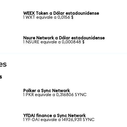
WEEX Token a Dólar estadounidense
1 WXT equivale a 0,0156 $
Nsure Network a Dólar estadounidense
1 NSURE equivale a 0,000848 $
es
s
Polker a Sync Network
1 PKR equivale a 0,316806 SYNC
YfDAI finance a Sync Network
1 YF-DAI equivale a 14926,9311 SYNC