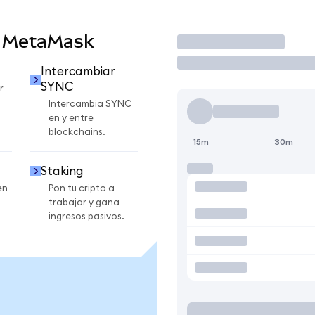
n MetaMask
Operar
Intercambiar
SYNC
r
Intercambia SYNC
en y entre
blockchains.
15m
30m
Staking
en
Pon tu cripto a
trabajar y gana
ingresos pasivos.