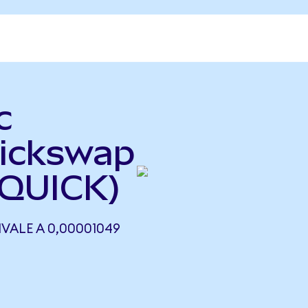
c
ickswap
 QUICK)
VALE A 0,00001049