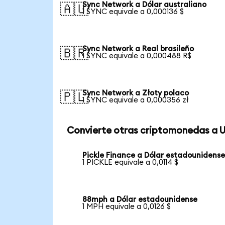
Sync Network a Dólar australiano
🇦🇺
1 SYNC equivale a 0,000136 $
Sync Network a Real brasileño
🇧🇷
1 SYNC equivale a 0,000488 R$
Sync Network a Złoty polaco
🇵🇱
1 SYNC equivale a 0,000356 zł
Convierte otras criptomonedas a 
Pickle Finance a Dólar estadounidens
1 PICKLE equivale a 0,0114 $
88mph a Dólar estadounidense
1 MPH equivale a 0,0126 $