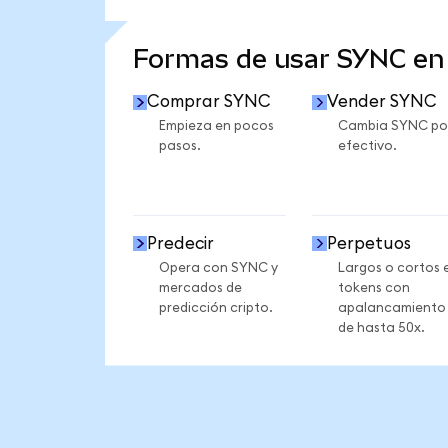
VER MÁS ESTADÍSTICAS
Formas de usar SYNC e
Comprar SYNC
Vender SYNC
Empieza en pocos
Cambia SYNC po
pasos.
efectivo.
Predecir
Perpetuos
Opera con SYNC y
Largos o cortos 
mercados de
tokens con
predicción cripto.
apalancamiento
de hasta 50x.