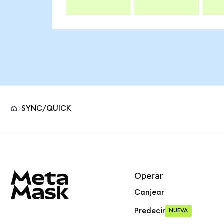
SYNC/QUICK
Pie de página del sitio MetaMask
Operar
Canjear
Predecir
NUEVA