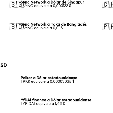
Sync Network a Dólar de Singapur
🇸🇬
🇨
1 SYNC equivale a 0,000122 $
Sync Network a Taka de Bangladés
🇧🇩
🇵
1 SYNC equivale a 0,0118 ৳
USD
e
Polker a Dólar estadounidense
1 PKR equivale a 0,00003035 $
YfDAI finance a Dólar estadounidense
1 YF-DAI equivale a 1,43 $