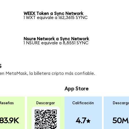
WEEX Token a Sync Network
1 WXT equivale a 162,3615 SYNC
Nsure Network a Sync Network
1 NSURE equivale a 8,8551 SYNC
s
 MetaMask, la billetera cripto más confiable.
App Store
Reseñas
Descargar
Calificación
Descarg
83.9K
4.7
50M