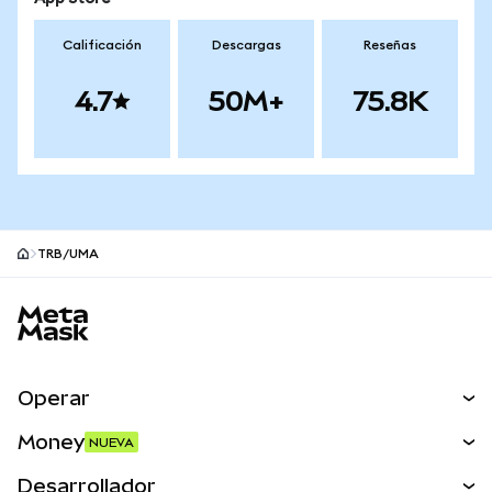
Calificación
Descargas
Reseñas
4.7
50M+
75.8K
TRB/UMA
Pie de página del sitio MetaMask
Operar
Canjear
Money
NUEVA
Predecir
NUEVA
Comprar
Desarrollador