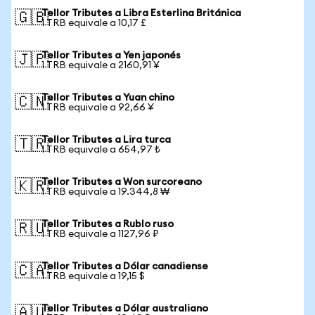
Tellor Tributes a Libra Esterlina Británica
🇬🇧
1 TRB equivale a 10,17 £
Tellor Tributes a Yen japonés
🇯🇵
1 TRB equivale a 2160,91 ¥
Tellor Tributes a Yuan chino
🇨🇳
1 TRB equivale a 92,66 ¥
Tellor Tributes a Lira turca
🇹🇷
1 TRB equivale a 654,97 ₺
Tellor Tributes a Won surcoreano
🇰🇷
1 TRB equivale a 19.344,8 ₩
Tellor Tributes a Rublo ruso
🇷🇺
1 TRB equivale a 1127,96 ₽
Tellor Tributes a Dólar canadiense
🇨🇦
1 TRB equivale a 19,15 $
Tellor Tributes a Dólar australiano
🇦🇺