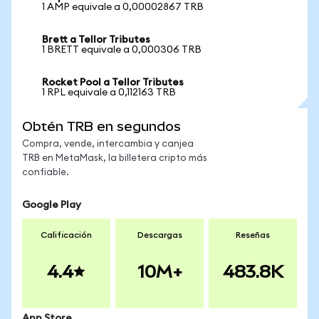
1 AMP equivale a 0,00002867 TRB
Brett a Tellor Tributes
1 BRETT equivale a 0,000306 TRB
Rocket Pool a Tellor Tributes
1 RPL equivale a 0,112163 TRB
Obtén TRB en segundos
Compra, vende, intercambia y canjea
TRB en MetaMask, la billetera cripto más
confiable.
Google Play
Calificación
Descargas
Reseñas
4.4
10M+
483.8K
App Store