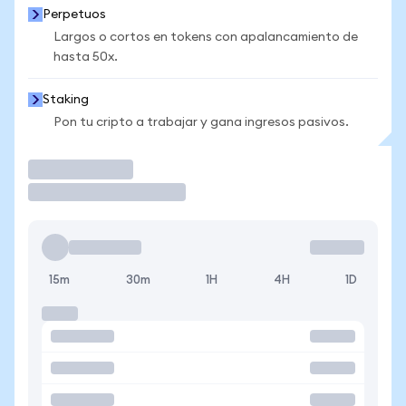
Perpetuos
Largos o cortos en tokens con apalancamiento de
hasta 50x.
Staking
Pon tu cripto a trabajar y gana ingresos pasivos.
Operar
15m
30m
1H
4H
1D