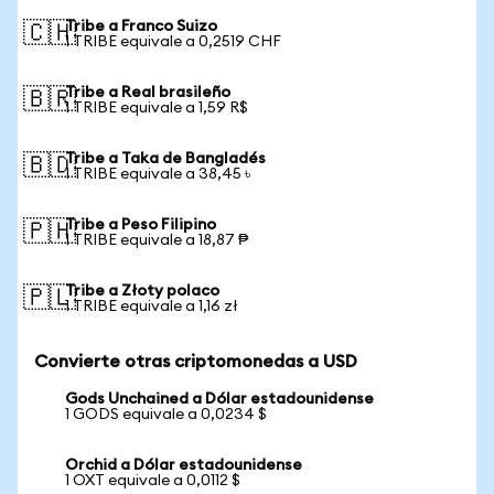
Tribe a Franco Suizo
🇨🇭
1 TRIBE equivale a 0,2519 CHF
Tribe a Real brasileño
🇧🇷
1 TRIBE equivale a 1,59 R$
Tribe a Taka de Bangladés
🇧🇩
1 TRIBE equivale a 38,45 ৳
Tribe a Peso Filipino
🇵🇭
1 TRIBE equivale a 18,87 ₱
Tribe a Złoty polaco
🇵🇱
1 TRIBE equivale a 1,16 zł
Convierte otras criptomonedas a USD
Gods Unchained a Dólar estadounidense
1 GODS equivale a 0,0234 $
Orchid a Dólar estadounidense
1 OXT equivale a 0,0112 $