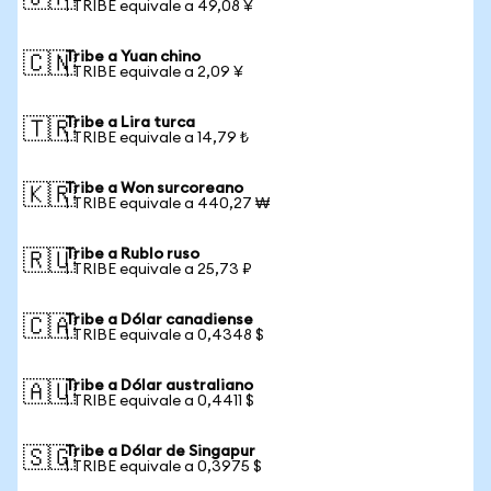
1 TRIBE equivale a 49,08 ¥
Tribe a Yuan chino
🇨🇳
1 TRIBE equivale a 2,09 ¥
Tribe a Lira turca
🇹🇷
1 TRIBE equivale a 14,79 ₺
Tribe a Won surcoreano
🇰🇷
1 TRIBE equivale a 440,27 ₩
Tribe a Rublo ruso
🇷🇺
1 TRIBE equivale a 25,73 ₽
Tribe a Dólar canadiense
🇨🇦
1 TRIBE equivale a 0,4348 $
Tribe a Dólar australiano
🇦🇺
1 TRIBE equivale a 0,4411 $
Tribe a Dólar de Singapur
🇸🇬
1 TRIBE equivale a 0,3975 $