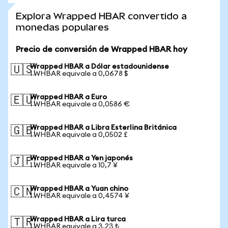
Explora Wrapped HBAR convertido a
monedas populares
Precio de conversión de Wrapped HBAR hoy
Wrapped HBAR a Dólar estadounidense
🇺🇸
1 WHBAR equivale a 0,0678 $
Wrapped HBAR a Euro
🇪🇺
1 WHBAR equivale a 0,0586 €
Wrapped HBAR a Libra Esterlina Británica
🇬🇧
1 WHBAR equivale a 0,0502 £
Wrapped HBAR a Yen japonés
🇯🇵
1 WHBAR equivale a 10,7 ¥
Wrapped HBAR a Yuan chino
🇨🇳
1 WHBAR equivale a 0,4574 ¥
Wrapped HBAR a Lira turca
🇹🇷
1 WHBAR equivale a 3,23 ₺