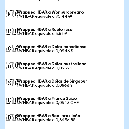
Wrapped HBAR a Won surcoreano
🇰🇷
1 WHBAR equivale a 95,44 ₩
Wrapped HBAR a Rublo ruso
🇷🇺
1 WHBAR equivale a 5,58 ₽
Wrapped HBAR a Dólar canadiense
🇨🇦
1 WHBAR equivale a 0,0946 $
Wrapped HBAR a Dólar australiano
🇦🇺
1 WHBAR equivale a 0,0959 $
Wrapped HBAR a Dólar de Singapur
🇸🇬
1 WHBAR equivale a 0,0866 $
Wrapped HBAR a Franco Suizo
🇨🇭
1 WHBAR equivale a 0,0548 CHF
Wrapped HBAR a Real brasileño
🇧🇷
1 WHBAR equivale a 0,3456 R$