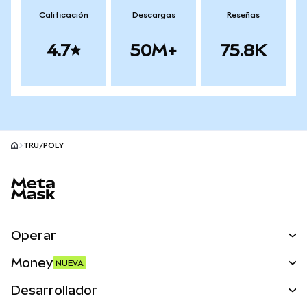
Calificación
Descargas
Reseñas
4.7
50M+
75.8K
TRU/POLY
Pie de página del sitio MetaMask
Operar
Canjear
Money
NUEVA
Predecir
NUEVA
Comprar
Desarrollador
Perps
NUEVA
Tarjeta
Ver los documentos