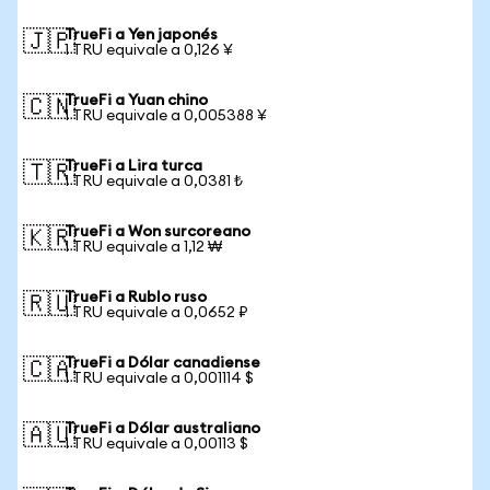
TrueFi a Yen japonés
🇯🇵
1 TRU equivale a 0,126 ¥
TrueFi a Yuan chino
🇨🇳
1 TRU equivale a 0,005388 ¥
TrueFi a Lira turca
🇹🇷
1 TRU equivale a 0,0381 ₺
TrueFi a Won surcoreano
🇰🇷
1 TRU equivale a 1,12 ₩
TrueFi a Rublo ruso
🇷🇺
1 TRU equivale a 0,0652 ₽
TrueFi a Dólar canadiense
🇨🇦
1 TRU equivale a 0,001114 $
TrueFi a Dólar australiano
🇦🇺
1 TRU equivale a 0,00113 $