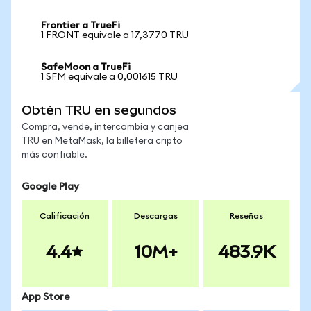
Frontier a TrueFi
1 FRONT equivale a 17,3770 TRU
SafeMoon a TrueFi
1 SFM equivale a 0,001615 TRU
Obtén TRU en segundos
Compra, vende, intercambia y canjea
TRU en MetaMask, la billetera cripto
más confiable.
Google Play
Calificación
Descargas
Reseñas
4.4
10M+
483.9K
App Store