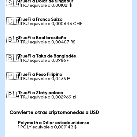
TrueFi a Dólar de Singapur
🇸🇬
1 TRU equivale a 0,001021 $
TrueFi a Franco Suizo
🇨🇭
1 TRU equivale a 0,000646 CHF
TrueFi a Real brasileño
🇧🇷
1 TRU equivale a 0,00407 R$
TrueFi a Taka de Bangladés
🇧🇩
1 TRU equivale a 0,0986 ৳
TrueFi a Peso Filipino
🇵🇭
1 TRU equivale a 0,0485 ₱
TrueFi a Złoty polaco
🇵🇱
1 TRU equivale a 0,002969 zł
Convierte otras criptomonedas a USD
Polymath a Dólar estadounidense
1 POLY equivale a 0,009143 $