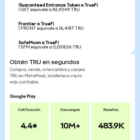
Guaranteed Entrance Token a TrueFi
1 GET equivale a 82,9249 TRU
Frontier a TrueFi
1 FRONT equivale a 16,4187 TRU
SafeMoon a TrueFi
1 SFM equivale a 0,001526 TRU
Obtén TRU en segundos
Compra, vende, intercambia y canjea
TRU en MetaMask, la billetera cripto
más confiable.
Google Play
Calificación
Descargas
Reseñas
4.4
10M+
483.9K