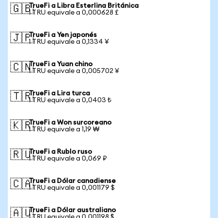
TrueFi a Libra Esterlina Británica
🇬🇧
1 TRU equivale a 0,000628 £
TrueFi a Yen japonés
🇯🇵
1 TRU equivale a 0,1334 ¥
TrueFi a Yuan chino
🇨🇳
1 TRU equivale a 0,005702 ¥
TrueFi a Lira turca
🇹🇷
1 TRU equivale a 0,0403 ₺
TrueFi a Won surcoreano
🇰🇷
1 TRU equivale a 1,19 ₩
TrueFi a Rublo ruso
🇷🇺
1 TRU equivale a 0,069 ₽
TrueFi a Dólar canadiense
🇨🇦
1 TRU equivale a 0,001179 $
TrueFi a Dólar australiano
🇦🇺
1 TRU equivale a 0,001198 $