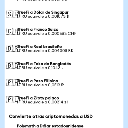
TrueFi a Dólar de Singapur
🇸🇬
1 TRU equivale a 0,001073 $
TrueFi a Franco Suizo
🇨🇭
1 TRU equivale a 0,000683 CHF
TrueFi a Real brasileño
🇧🇷
1 TRU equivale a 0,004308 R$
TrueFi a Taka de Bangladés
🇧🇩
1 TRU equivale a 0,1043 ৳
TrueFi a Peso Filipino
🇵🇭
1 TRU equivale a 0,0513 ₱
TrueFi a Złoty polaco
🇵🇱
1 TRU equivale a 0,00314 zł
Convierte otras criptomonedas a USD
Polymath a Dólar estadounidense