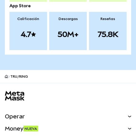
App Store
Calificación
Descargas
Reseñas
4.7
50M+
75.8K
TRU/RING
Pie de página del sitio MetaMask
Operar
Canjear
Money
NUEVA
Predecir
NUEVA
Comprar