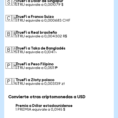
TrueFi a Dólar de Singapur
🇸🇬
1 TRU equivale a 0,001079 $
TrueFi a Franco Suizo
🇨🇭
1 TRU equivale a 0,000683 CHF
TrueFi a Real brasileño
🇧🇷
1 TRU equivale a 0,004302 R$
TrueFi a Taka de Bangladés
🇧🇩
1 TRU equivale a 0,1041 ৳
TrueFi a Peso Filipino
🇵🇭
1 TRU equivale a 0,0511 ₱
TrueFi a Złoty polaco
🇵🇱
1 TRU equivale a 0,003139 zł
Convierte otras criptomonedas a USD
Premia a Dólar estadounidense
1 PREMIA equivale a 0,0145 $