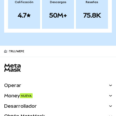
Calificación
Descargas
Reseñas
4.7
50M+
75.8K
TRU/WEPE
Pie de página del sitio MetaMask
Operar
Canjear
Money
NUEVA
Predecir
NUEVA
Comprar
Desarrollador
Perps
NUEVA
Tarjeta
Ver los documentos