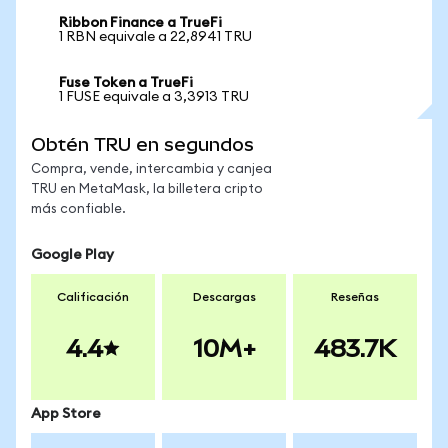
Ribbon Finance a TrueFi
1 RBN equivale a 22,8941 TRU
Fuse Token a TrueFi
1 FUSE equivale a 3,3913 TRU
Obtén TRU en segundos
Compra, vende, intercambia y canjea
TRU en MetaMask, la billetera cripto
más confiable.
Google Play
Calificación
Descargas
Reseñas
4.4
10M+
483.7K
App Store