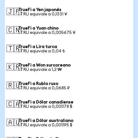
TrueFi a Yen japonés
🇯🇵
1 TRU equivale a 0,1331 ¥
TrueFi a Yuan chino
🇨🇳
1 TRU equivale a 0,005675 ¥
TrueFi a Lira turca
🇹🇷
1 TRU equivale a 0,04 ₺
TrueFi a Won surcoreano
🇰🇷
1 TRU equivale a 1,2 ₩
TrueFi a Rublo ruso
🇷🇺
1 TRU equivale a 0,0685 ₽
TrueFi a Dólar canadiense
🇨🇦
1 TRU equivale a 0,001178 $
TrueFi a Dólar australiano
🇦🇺
1 TRU equivale a 0,001195 $