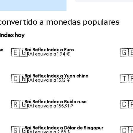
 convertido a monedas populares
 Index hoy
se
Rai Reflex Index a Euro
🇪🇺
🇬
1 RAI equivale a 1,94 €
Rai Reflex Index a Yuan chino
🇨🇳
🇹
1 RAI equivale a 15,12 ¥
Rai Reflex Index a Rublo ruso
🇷🇺
🇨
1 RAI equivale a 185,91 ₽
Rai Reflex Index a Dólar de Singapur
🇸🇬
🇨
1 RAI equivale a 2,88 $