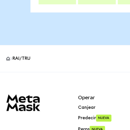
RAI/TRU
Pie de página del sitio MetaMask
Operar
Canjear
Predecir
NUEVA
Perps
NUEVA