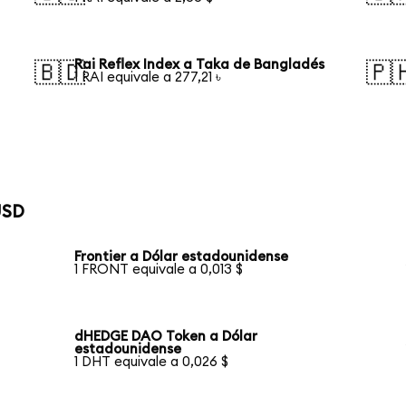
Rai Reflex Index a Taka de Bangladés
🇧🇩
🇵
1 RAI equivale a 277,21 ৳
USD
Frontier a Dólar estadounidense
1 FRONT equivale a 0,013 $
dHEDGE DAO Token a Dólar
estadounidense
1 DHT equivale a 0,026 $