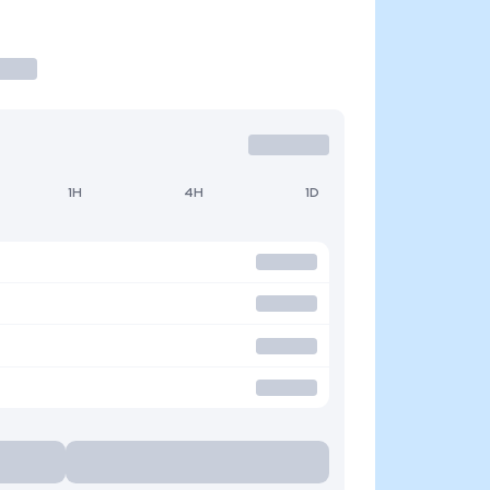
1H
4H
1D