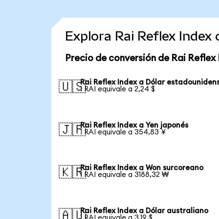
Explora Rai Reflex Index
Precio de conversión de Rai Reflex
Rai Reflex Index a Dólar estadouniden
🇺🇸
1 RAI equivale a 2,24 $
Rai Reflex Index a Yen japonés
🇯🇵
1 RAI equivale a 354,83 ¥
Rai Reflex Index a Won surcoreano
🇰🇷
1 RAI equivale a 3188,32 ₩
Rai Reflex Index a Dólar australiano
🇦🇺
1 RAI equivale a 3,19 $