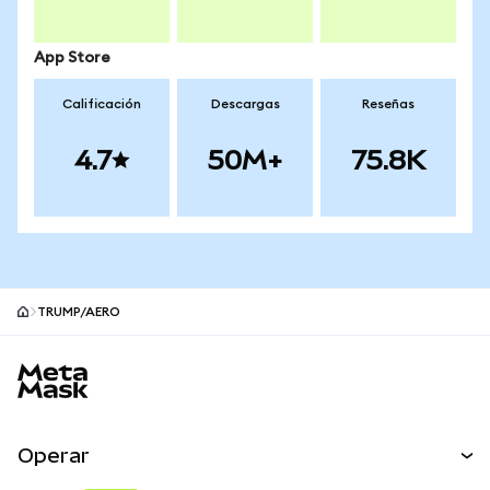
App Store
Calificación
Descargas
Reseñas
4.7
50M+
75.8K
TRUMP/AERO
Pie de página del sitio MetaMask
Operar
Canjear