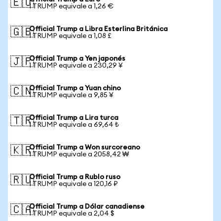
🇪🇺
1 TRUMP equivale a 1,26 €
Official Trump a Libra Esterlina Británica
🇬🇧
1 TRUMP equivale a 1,08 £
Official Trump a Yen japonés
🇯🇵
1 TRUMP equivale a 230,29 ¥
Official Trump a Yuan chino
🇨🇳
1 TRUMP equivale a 9,85 ¥
Official Trump a Lira turca
🇹🇷
1 TRUMP equivale a 69,64 ₺
Official Trump a Won surcoreano
🇰🇷
1 TRUMP equivale a 2058,42 ₩
Official Trump a Rublo ruso
🇷🇺
1 TRUMP equivale a 120,16 ₽
Official Trump a Dólar canadiense
🇨🇦
1 TRUMP equivale a 2,04 $