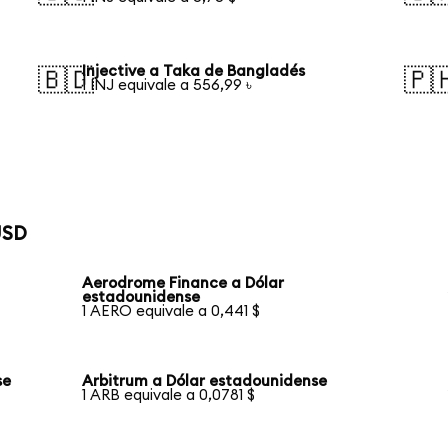
Injective a Taka de Bangladés
🇧🇩
🇵
1 INJ equivale a 556,99 ৳
USD
Aerodrome Finance a Dólar
estadounidense
1 AERO equivale a 0,441 $
se
Arbitrum a Dólar estadounidense
1 ARB equivale a 0,0781 $