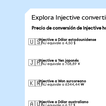
Explora Injective conver
Precio de conversión de Injective h
Injective a Dólar estadounidense
🇺🇸
1 INJ equivale a 4,50 $
Injective a Yen japonés
🇯🇵
1 INJ equivale a 708,89 ¥
Injective a Won surcoreano
🇰🇷
1 INJ equivale a 6344,44 ₩
Injective a Dólar australiano
🇦🇺
1 INJ equivale a 6,37 $