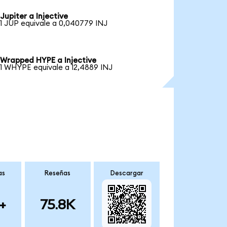
Jupiter a Injective
1 JUP equivale a 0,040779 INJ
Wrapped HYPE a Injective
1 WHYPE equivale a 12,4889 INJ
as
Reseñas
Descargar
+
75.8K