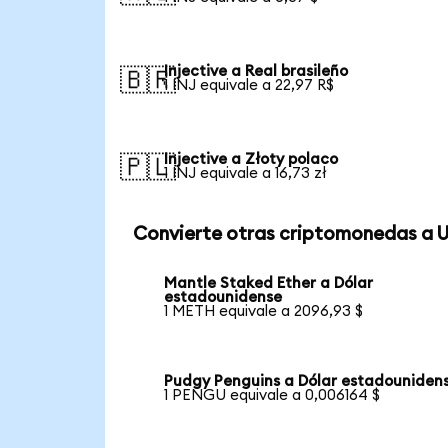
Injective a Real brasileño
🇧🇷
1 INJ equivale a 22,97 R$
Injective a Złoty polaco
🇵🇱
1 INJ equivale a 16,73 zł
Convierte otras criptomonedas a 
Mantle Staked Ether a Dólar
estadounidense
1 METH equivale a 2096,93 $
Pudgy Penguins a Dólar estadouniden
1 PENGU equivale a 0,006164 $