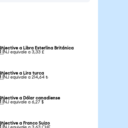
Injective a Libra Esterlina Británica

1 INJ equivale a 3,33 £
Injective a Lira turca

1 INJ equivale a 214,64 ₺
Injective a Dólar canadiense

1 INJ equivale a 6,27 $
Injective a Franco Suizo

1 INJ equivale a 3,63 CHF