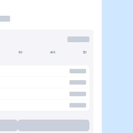
1H
4H
1D