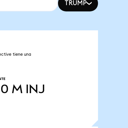
TRUMP
ective tiene una
NTE
00 M
INJ