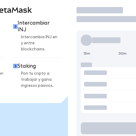
MetaMask
Operar
Intercambiar
INJ
Intercambia INJ en
y entre
blockchains.
15m
30m
Staking
en
Pon tu cripto a
trabajar y gana
ingresos pasivos.