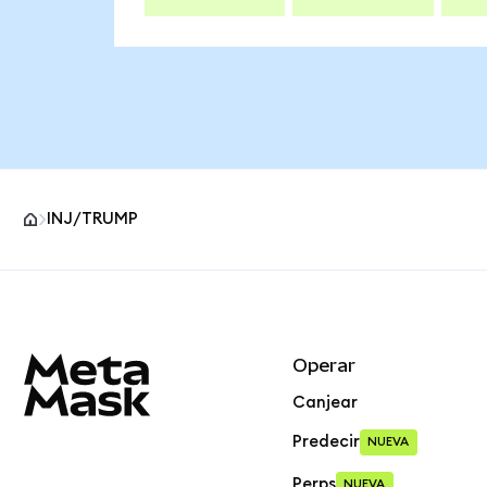
INJ/TRUMP
Pie de página del sitio MetaMask
Operar
Canjear
Predecir
NUEVA
Perps
NUEVA