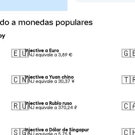
tido a monedas populares
oy
Injective a Euro
🇪🇺
🇬
1 INJ equivale a 3,89 €
Injective a Yuan chino
🇨🇳
🇹
1 INJ equivale a 30,37 ¥
Injective a Rublo ruso
🇷🇺
🇨
1 INJ equivale a 370,24 ₽
Injective a Dólar de Singapur
🇸🇬
🇨
1 INJ equivale a 5,75 $