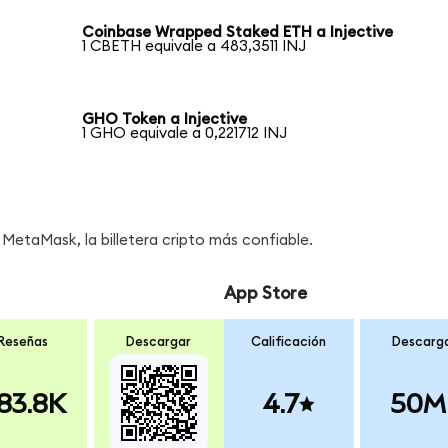
Coinbase Wrapped Staked ETH a Injective
1 CBETH equivale a 483,3511 INJ
GHO Token a Injective
1 GHO equivale a 0,221712 INJ
MetaMask, la billetera cripto más confiable.
App Store
Reseñas
Descargar
Calificación
Descarg
83.8K
4.7
50M