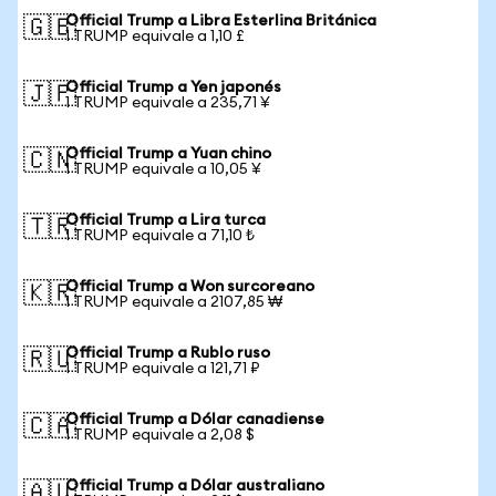
Official Trump a Libra Esterlina Británica
🇬🇧
1 TRUMP equivale a 1,10 £
Official Trump a Yen japonés
🇯🇵
1 TRUMP equivale a 235,71 ¥
Official Trump a Yuan chino
🇨🇳
1 TRUMP equivale a 10,05 ¥
Official Trump a Lira turca
🇹🇷
1 TRUMP equivale a 71,10 ₺
Official Trump a Won surcoreano
🇰🇷
1 TRUMP equivale a 2107,85 ₩
Official Trump a Rublo ruso
🇷🇺
1 TRUMP equivale a 121,71 ₽
Official Trump a Dólar canadiense
🇨🇦
1 TRUMP equivale a 2,08 $
Official Trump a Dólar australiano
🇦🇺