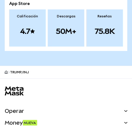
App Store
Calificación
Descargas
Reseñas
4.7
50M+
75.8K
TRUMP/INJ
Pie de página del sitio MetaMask
Operar
Canjear
Money
NUEVA
Predecir
NUEVA
Comprar