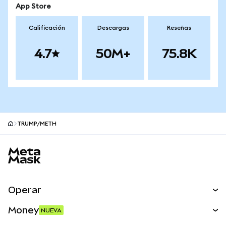
App Store
Calificación
Descargas
Reseñas
4.7
50M+
75.8K
TRUMP/METH
Pie de página del sitio MetaMask
Operar
Canjear
Money
NUEVA
Predecir
NUEVA
Comprar