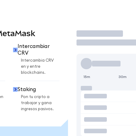
 MetaMask
Operar
Intercambiar
CRV
Intercambia CRV
en y entre
blockchains.
15m
30m
Staking
en
Pon tu cripto a
trabajar y gana
ingresos pasivos.