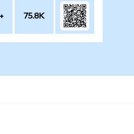
+
75.8K