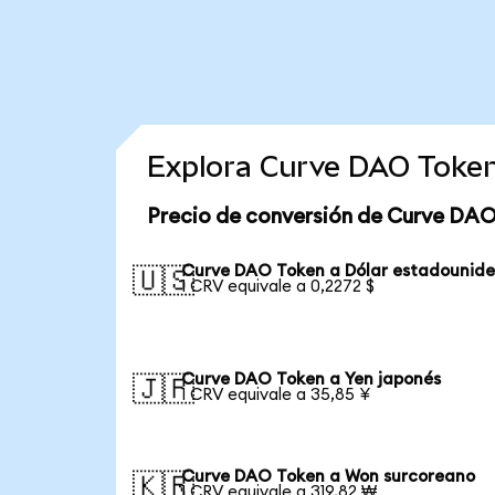
Explora Curve DAO Token
Precio de conversión de Curve DAO
Curve DAO Token a Dólar estadounid
🇺🇸
1 CRV equivale a 0,2272 $
Curve DAO Token a Yen japonés
🇯🇵
1 CRV equivale a 35,85 ¥
Curve DAO Token a Won surcoreano
🇰🇷
1 CRV equivale a 319,82 ₩