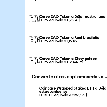
Curve DAO Token a Dólar australiano
🇦🇺
1 CRV equivale a 0,3214 $
Curve DAO Token a Real brasileño
🇧🇷
1 CRV equivale a 1,16 R$
Curve DAO Token a Złoty polaco
🇵🇱
1 CRV equivale a 0,8446 zł
Convierte otras criptomonedas a 
Coinbase Wrapped Staked ETH a Dóla
estadounidense
1 CBETH equivale a 2183,56 $