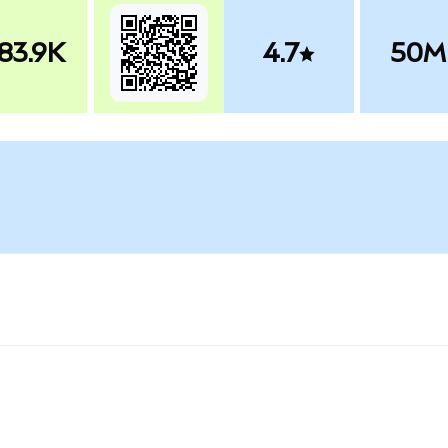
83.9K
4.7
50M