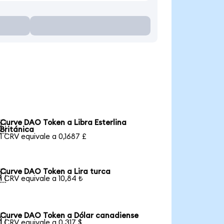
Curve DAO Token a Libra Esterlina

Británica
1 CRV equivale a 0,1687 £
Curve DAO Token a Lira turca

1 CRV equivale a 10,84 ₺
Curve DAO Token a Dólar canadiense

1 CRV equivale a 0,317 $