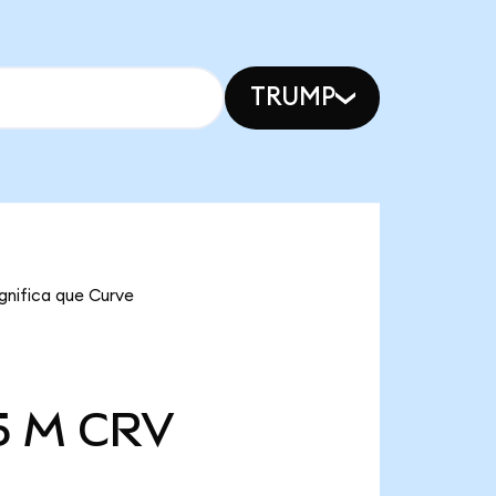
TRUMP
gnifica que Curve
5 M
CRV