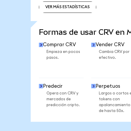
VER MÁS ESTADÍSTICAS
VER MÁS ESTADÍSTICAS
Formas de usar CRV en
Comprar CRV
Vender CRV
Empieza en pocos
Cambia CRV por
pasos.
efectivo.
Predecir
Perpetuos
Opera con CRV y
Largos o cortos 
mercados de
tokens con
predicción cripto.
apalancamiento
de hasta 50x.