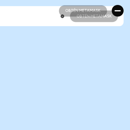
OBTÉN METAMASK
OBTÉN METAMASK
OBTÉN METAMASK
OBTÉN METAMASK