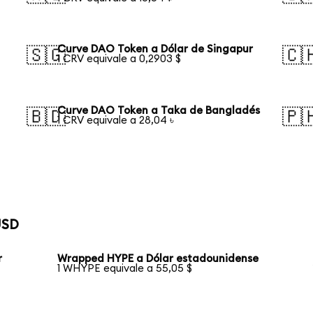
Curve DAO Token a Dólar de Singapur
🇸🇬
🇨
1 CRV equivale a 0,2903 $
Curve DAO Token a Taka de Bangladés
🇧🇩
🇵
1 CRV equivale a 28,04 ৳
USD
r
Wrapped HYPE a Dólar estadounidense
1 WHYPE equivale a 55,05 $