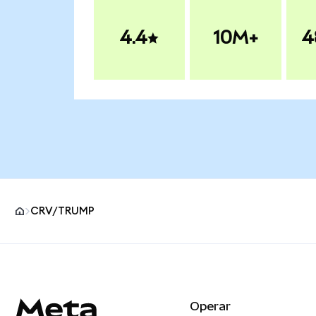
4.4
10M+
4
CRV/TRUMP
Pie de página del sitio MetaMask
Operar