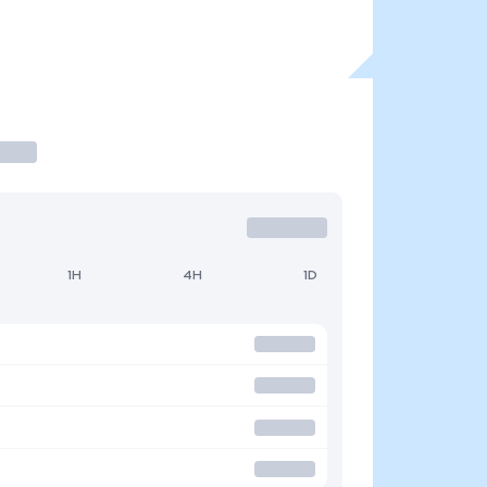
1H
4H
1D