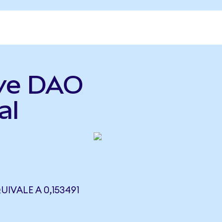
rve DAO
al
IVALE A 0,153491