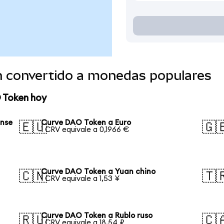
 convertido a monedas populares
 Token hoy
ense
Curve DAO Token a Euro
🇪🇺
🇬
1 CRV equivale a 0,1966 €
Curve DAO Token a Yuan chino
🇨🇳
🇹
1 CRV equivale a 1,53 ¥
Curve DAO Token a Rublo ruso
🇷🇺
🇨
1 CRV equivale a 18,54 ₽