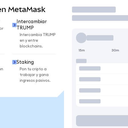
en MetaMask
Operar
P
Intercambiar
TRUMP
or
Intercambia TRUMP
en y entre
blockchains.
15m
30m
Staking
en
Pon tu cripto a
trabajar y gana
ingresos pasivos.