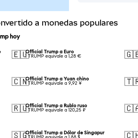
convertido a monedas populares
rump hoy
e
Official Trump a Euro
🇪🇺
🇬
1 TRUMP equivale a 1,28 €
Official Trump a Yuan chino
🇨🇳
🇹
1 TRUMP equivale a 9,92 ¥
Official Trump a Rublo ruso
🇷🇺
🇨
1 TRUMP equivale a 120,25 ₽
Official Trump a Dólar de Singapur
🇸🇬
🇨
1 TRUMP equivale a 1,88 $