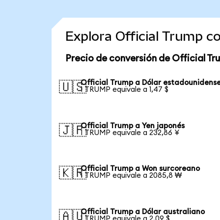
Explora Official Trump 
Precio de conversión de Official T
Official Trump a Dólar estadounidens
🇺🇸
1 TRUMP equivale a 1,47 $
Official Trump a Yen japonés
🇯🇵
1 TRUMP equivale a 232,86 ¥
Official Trump a Won surcoreano
🇰🇷
1 TRUMP equivale a 2085,8 ₩
Official Trump a Dólar australiano
🇦🇺
1 TRUMP equivale a 2,09 $