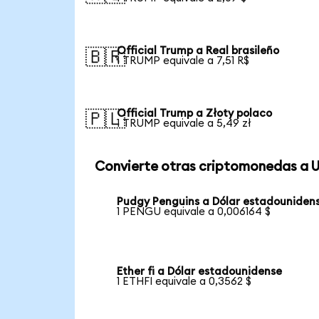
Official Trump a Real brasileño
🇧🇷
1 TRUMP equivale a 7,51 R$
Official Trump a Złoty polaco
🇵🇱
1 TRUMP equivale a 5,49 zł
Convierte otras criptomonedas a 
Pudgy Penguins a Dólar estadouniden
1 PENGU equivale a 0,006164 $
Ether fi a Dólar estadounidense
1 ETHFI equivale a 0,3562 $