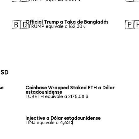
Official Trump a Taka de Bangladés
🇧🇩
🇵
1 TRUMP equivale a 182,30 ৳
USD
se
Coinbase Wrapped Staked ETH a Dólar
estadounidense
1 CBETH equivale a 2175,08 $
Injective a Dólar estadounidense
1 INJ equivale a 4,63 $