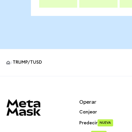
TRUMP/TUSD
Pie de página del sitio MetaMask
Operar
Canjear
Predecir
NUEVA