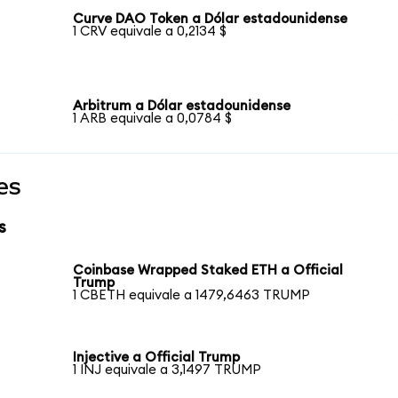
Curve DAO Token a Dólar estadounidense
1 CRV equivale a 0,2134 $
Arbitrum a Dólar estadounidense
1 ARB equivale a 0,0784 $
es
s
Coinbase Wrapped Staked ETH a Official
Trump
1 CBETH equivale a 1479,6463 TRUMP
Injective a Official Trump
1 INJ equivale a 3,1497 TRUMP