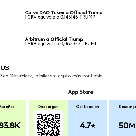
Curve DAO Token a Official Trump
1 CRV equivale a 0,145146 TRUMP
Arbitrum a Official Trump
1 ARB equivale a 0,053327 TRUMP
dos
en MetaMask, la billetera cripto más confiable.
App Store
Reseñas
Descargar
Calificación
Descarg
83.8K
4.7
50M