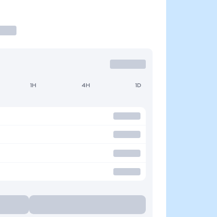
1H
4H
1D