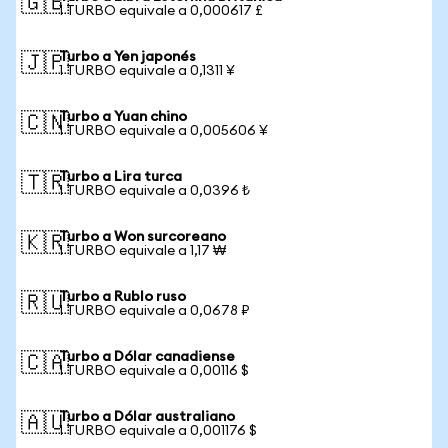
🇬🇧
1 TURBO equivale a 0,000617 £
Turbo a Yen japonés
🇯🇵
1 TURBO equivale a 0,1311 ¥
Turbo a Yuan chino
🇨🇳
1 TURBO equivale a 0,005606 ¥
Turbo a Lira turca
🇹🇷
1 TURBO equivale a 0,0396 ₺
Turbo a Won surcoreano
🇰🇷
1 TURBO equivale a 1,17 ₩
Turbo a Rublo ruso
🇷🇺
1 TURBO equivale a 0,0678 ₽
Turbo a Dólar canadiense
🇨🇦
1 TURBO equivale a 0,00116 $
Turbo a Dólar australiano
🇦🇺
1 TURBO equivale a 0,001176 $