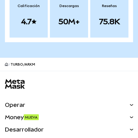
Calificación
Descargas
Reseñas
4.7
50M+
75.8K
TURBO/ARKM
Pie de página del sitio MetaMask
Operar
Canjear
Money
NUEVA
Predecir
NUEVA
Comprar
Desarrollador
Perps
NUEVA
Tarjeta
Ver los documentos