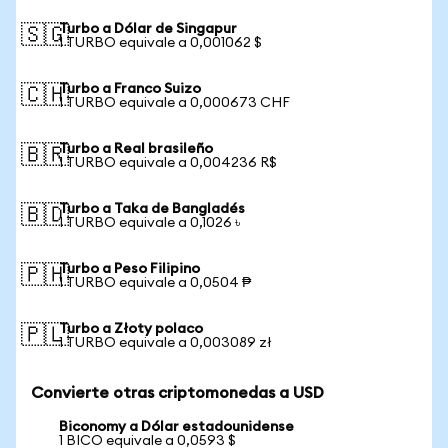
Turbo a Dólar de Singapur
🇸🇬
1 TURBO equivale a 0,001062 $
Turbo a Franco Suizo
🇨🇭
1 TURBO equivale a 0,000673 CHF
Turbo a Real brasileño
🇧🇷
1 TURBO equivale a 0,004236 R$
Turbo a Taka de Bangladés
🇧🇩
1 TURBO equivale a 0,1026 ৳
Turbo a Peso Filipino
🇵🇭
1 TURBO equivale a 0,0504 ₱
Turbo a Złoty polaco
🇵🇱
1 TURBO equivale a 0,003089 zł
Convierte otras criptomonedas a USD
Biconomy a Dólar estadounidense
1 BICO equivale a 0,0593 $