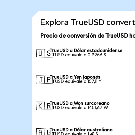
Explora TrueUSD conver
Precio de conversión de TrueUSD h
TrueUSD a Dólar estadounidense
🇺🇸
1 TUSD equivale a 0,9956 $
TrueUSD a Yen japonés
🇯🇵
1 TUSD equivale a 157,11 ¥
TrueUSD a Won surcoreano
🇰🇷
1 TUSD equivale a 1401,67 ₩
TrueUSD a Dólar australiano
🇦🇺
1 TUSD equivale a 1,41 $