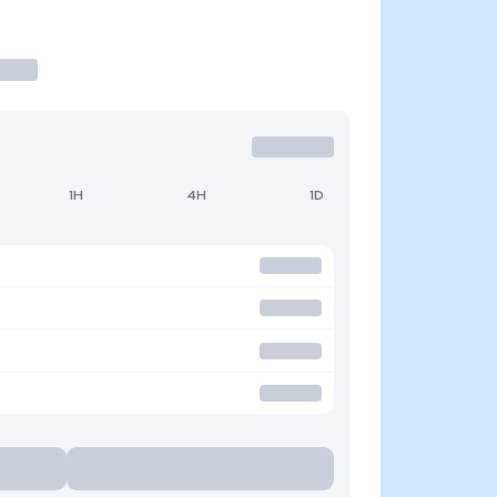
1H
4H
1D