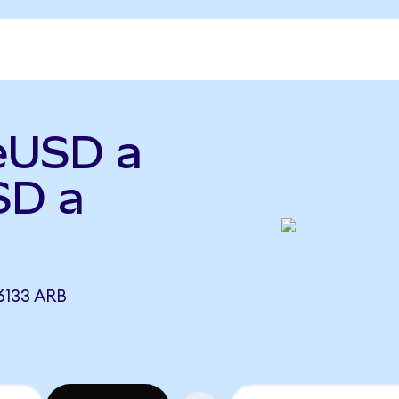
ueUSD a
SD a
6133 ARB