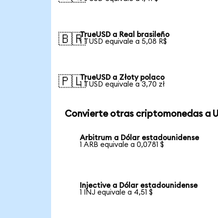
TrueUSD a Real brasileño
🇧🇷
1 TUSD equivale a 5,08 R$
TrueUSD a Złoty polaco
🇵🇱
1 TUSD equivale a 3,70 zł
Convierte otras criptomonedas a 
Arbitrum a Dólar estadounidense
1 ARB equivale a 0,0781 $
Injective a Dólar estadounidense
1 INJ equivale a 4,51 $