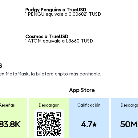
Pudgy Penguins a TrueUSD
1 PENGU equivale a 0,006021 TUSD
Cosmos a TrueUSD
1 ATOM equivale a 1,3660 TUSD
s
 MetaMask, la billetera cripto más confiable.
App Store
Reseñas
Descargar
Calificación
Descarg
83.8K
4.7
50M