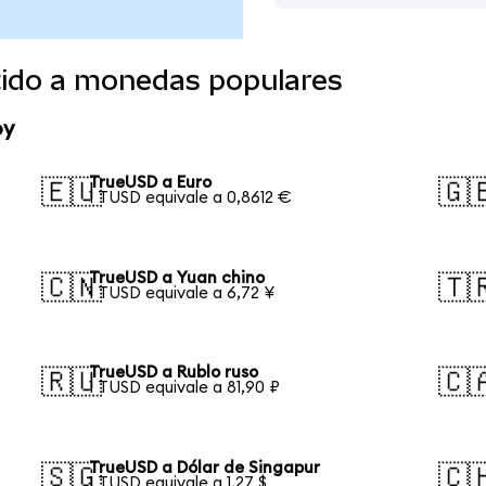
tido a monedas populares
oy
TrueUSD a Euro
🇪🇺
🇬
1 TUSD equivale a 0,8612 €
TrueUSD a Yuan chino
🇨🇳
🇹
1 TUSD equivale a 6,72 ¥
TrueUSD a Rublo ruso
🇷🇺
🇨
1 TUSD equivale a 81,90 ₽
TrueUSD a Dólar de Singapur
🇸🇬
🇨
1 TUSD equivale a 1,27 $