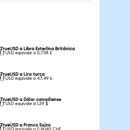
TrueUSD a Libra Esterlina Británica

1 TUSD equivale a 0,738 £
TrueUSD a Lira turca

1 TUSD equivale a 47,49 ₺
TrueUSD a Dólar canadiense

1 TUSD equivale a 1,39 $
TrueUSD a Franco Suizo

1 TUSD equivale a 0,8045 CHF