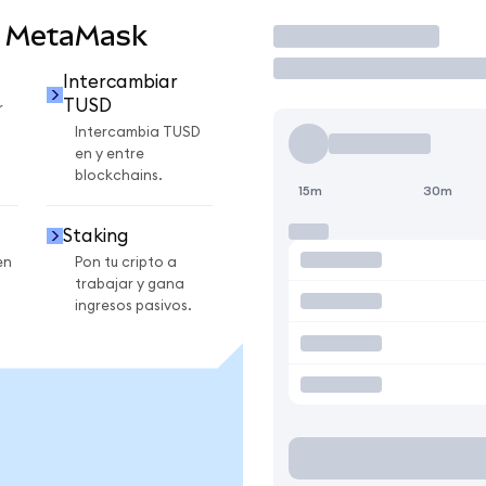
n MetaMask
Operar
Intercambiar
TUSD
r
Intercambia TUSD
en y entre
blockchains.
15m
30m
Staking
en
Pon tu cripto a
trabajar y gana
ingresos pasivos.