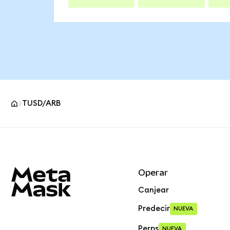
TUSD/ARB
Pie de página del sitio MetaMask
Operar
Canjear
Predecir
NUEVA
Perps
NUEVA