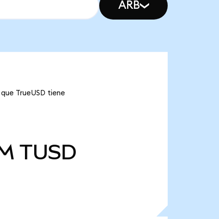
ARB
a que TrueUSD tiene
 M
TUSD