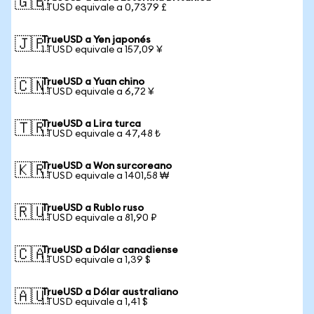
🇬🇧
1 TUSD equivale a 0,7379 £
TrueUSD a Yen japonés
🇯🇵
1 TUSD equivale a 157,09 ¥
TrueUSD a Yuan chino
🇨🇳
1 TUSD equivale a 6,72 ¥
TrueUSD a Lira turca
🇹🇷
1 TUSD equivale a 47,48 ₺
TrueUSD a Won surcoreano
🇰🇷
1 TUSD equivale a 1401,58 ₩
TrueUSD a Rublo ruso
🇷🇺
1 TUSD equivale a 81,90 ₽
TrueUSD a Dólar canadiense
🇨🇦
1 TUSD equivale a 1,39 $
TrueUSD a Dólar australiano
🇦🇺
1 TUSD equivale a 1,41 $