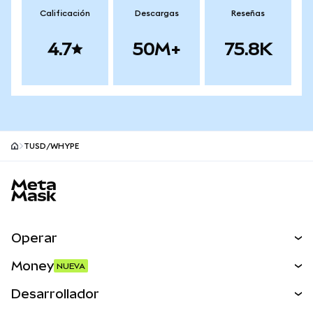
Calificación
Descargas
Reseñas
4.7
50M+
75.8K
TUSD/WHYPE
Pie de página del sitio MetaMask
Operar
Canjear
Money
NUEVA
Predecir
NUEVA
Comprar
Desarrollador
Perps
NUEVA
Tarjeta
Ver los documentos