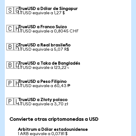
TrueUSD a Dólar de Singapur
🇸🇬
1 TUSD equivale a 1,27 $
TrueUSD a Franco Suizo
🇨🇭
1 TUSD equivale a 0,8045 CHF
TrueUSD a Real brasileño
🇧🇷
1 TUSD equivale a 5,07 R$
TrueUSD a Taka de Bangladés
🇧🇩
1 TUSD equivale a 123,22 ৳
TrueUSD a Peso Filipino
🇵🇭
1 TUSD equivale a 60,43 ₱
TrueUSD a Złoty polaco
🇵🇱
1 TUSD equivale a 3,70 zł
Convierte otras criptomonedas a USD
Arbitrum a Dólar estadounidense
1 ARB equivale a 0,0781 $