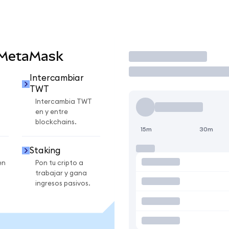
 MetaMask
Operar
Intercambiar
TWT
Intercambia TWT
en y entre
blockchains.
15m
30m
Staking
en
Pon tu cripto a
trabajar y gana
ingresos pasivos.