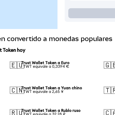
ken convertido a monedas populares
t Token hoy
Trust Wallet Token a Euro
🇪🇺
🇬
1 TWT equivale a 0,3394 €
Trust Wallet Token a Yuan chino
🇨🇳
🇹
1 TWT equivale a 2,65 ¥
Trust Wallet Token a Rublo ruso
🇷🇺
🇨
1 TWT equivale a 32,28 ₽