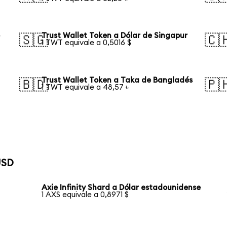
o
Trust Wallet Token a Dólar de Singapur
🇸🇬
🇨
1 TWT equivale a 0,5016 $
Trust Wallet Token a Taka de Bangladés
🇧🇩
🇵
1 TWT equivale a 48,57 ৳
USD
Axie Infinity Shard a Dólar estadounidense
1 AXS equivale a 0,8971 $