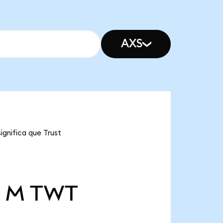
AXS
ignifica que Trust
5 M
TWT