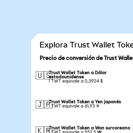
Explora Trust Wallet To
Precio de conversión de Trust Walle
Trust Wallet Token a Dólar
🇺🇸
estadounidense
1 TWT equivale a 0,3924 $
Trust Wallet Token a Yen japonés
🇯🇵
1 TWT equivale a 61,93 ¥
Trust Wallet Token a Won surcoreano
🇰🇷
1 TWT equivale a 552,5 ₩