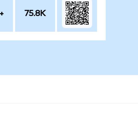
+
75.8K