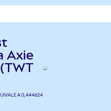
st
a Axie
d (TWT
UIVALE A 0,444624