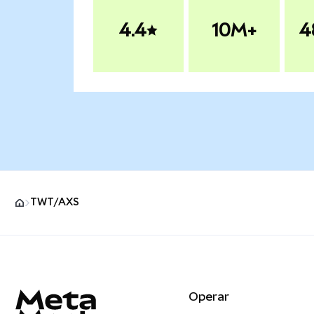
4.4
10M+
4
TWT/AXS
Pie de página del sitio MetaMask
Operar