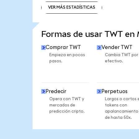
VER MÁS ESTADÍSTICAS
VER MÁS ESTADÍSTICAS
Formas de usar TWT en
Comprar TWT
Vender TWT
Empieza en pocos
Cambia TWT por
pasos.
efectivo.
Predecir
Perpetuos
Opera con TWT y
Largos o cortos 
mercados de
tokens con
predicción cripto.
apalancamiento
de hasta 50x.