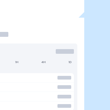
1H
4H
1D