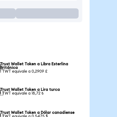
Trust Wallet Token a Libra Esterlina

Británica
1 TWT equivale a 0,2909 £
Trust Wallet Token a Lira turca

1 TWT equivale a 18,72 ₺
Trust Wallet Token a Dólar canadiense

1 TWT equivale a 0,5475 $