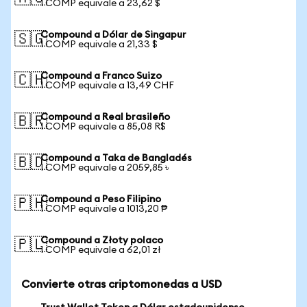
1 COMP equivale a 23,62 $
Compound a Dólar de Singapur
🇸🇬
1 COMP equivale a 21,33 $
Compound a Franco Suizo
🇨🇭
1 COMP equivale a 13,49 CHF
Compound a Real brasileño
🇧🇷
1 COMP equivale a 85,08 R$
Compound a Taka de Bangladés
🇧🇩
1 COMP equivale a 2059,85 ৳
Compound a Peso Filipino
🇵🇭
1 COMP equivale a 1013,20 ₱
Compound a Złoty polaco
🇵🇱
1 COMP equivale a 62,01 zł
Convierte otras criptomonedas a USD