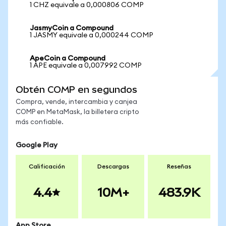
1 CHZ equivale a 0,000806 COMP
JasmyCoin a Compound
1 JASMY equivale a 0,000244 COMP
ApeCoin a Compound
1 APE equivale a 0,007992 COMP
Obtén COMP en segundos
Compra, vende, intercambia y canjea
COMP en MetaMask, la billetera cripto
más confiable.
Google Play
Calificación
Descargas
Reseñas
4.4
10M+
483.9K
App Store