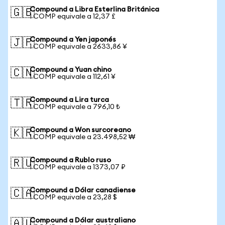
Compound a Libra Esterlina Británica
🇬🇧
1 COMP equivale a 12,37 £
Compound a Yen japonés
🇯🇵
1 COMP equivale a 2633,86 ¥
Compound a Yuan chino
🇨🇳
1 COMP equivale a 112,61 ¥
Compound a Lira turca
🇹🇷
1 COMP equivale a 796,10 ₺
Compound a Won surcoreano
🇰🇷
1 COMP equivale a 23.498,52 ₩
Compound a Rublo ruso
🇷🇺
1 COMP equivale a 1373,07 ₽
Compound a Dólar canadiense
🇨🇦
1 COMP equivale a 23,28 $
Compound a Dólar australiano
🇦🇺