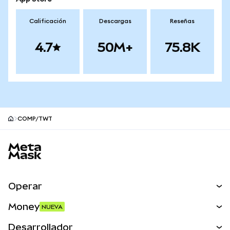
Calificación
Descargas
Reseñas
4.7
50M+
75.8K
COMP/TWT
Pie de página del sitio MetaMask
Operar
Canjear
Money
NUEVA
Predecir
NUEVA
Comprar
Desarrollador