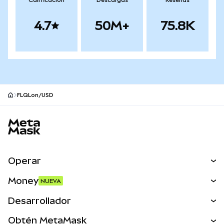
Calificación
Descargas
Reseñas
4.7
50M+
75.8K
FLQLon/USD
Pie de página del sitio MetaMask
Operar
Canjear
Money
NUEVA
Predecir
NUEVA
Comprar
Desarrollador
Perps
NUEVA
Tarjeta
Ver los documentos
Obtén MetaMask