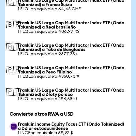
Franklin US Large Cap Multifactor Index ETF (Ondo
🇨🇭
Tokenized) a Franco Suizo
1 FLQLon equivale a 64,45 CHF
Franklin US Large Cap Multifactor Index ETF (Ondo
🇧🇷
Tokenized) a Real brasileño
1 FLQLon equivale a 406,97 R$
Franklin US Large Cap Multifactor Index ETF (Ondo
🇧🇩
Tokenized) a Taka de Bangladés
1 FLQLon equivale a 9877,35 ৳
Franklin US Large Cap Multifactor Index ETF (Ondo
🇵🇭
Tokenized) a Peso Filipino
1 FLQLon equivale a 4850,73 ₱
Franklin US Large Cap Multifactor Index ETF (Ondo
🇵🇱
Tokenized) a Złoty polaco
1 FLQLon equivale a 296,58 zł
Convierte otros RWA a USD
Franklin Income Equity Focus ETF (Ondo Tokenized)
a Dólar estadounidense
1 INCEon equivale a 69,92 $