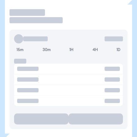
Operar
15m
30m
1H
4H
1D