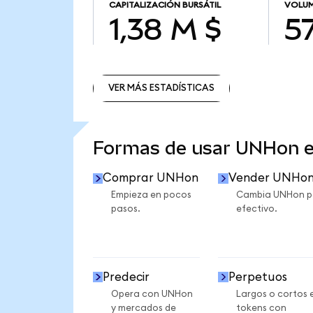
CAPITALIZACIÓN BURSÁTIL
VOLUM
1,38 M $
57
VER MÁS ESTADÍSTICAS
VER MÁS ESTADÍSTICAS
Formas de usar UNHon 
Comprar UNHon
Vender UNHo
Empieza en pocos
Cambia UNHon p
pasos.
efectivo.
Predecir
Perpetuos
Opera con UNHon
Largos o cortos 
y mercados de
tokens con