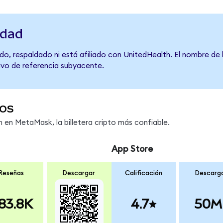
idad
do, respaldado ni está afiliado con UnitedHealth. El nombre de 
tivo de referencia subyacente.
os
en MetaMask, la billetera cripto más confiable.
App Store
Reseñas
Descargar
Calificación
Descarg
83.8K
4.7
50M