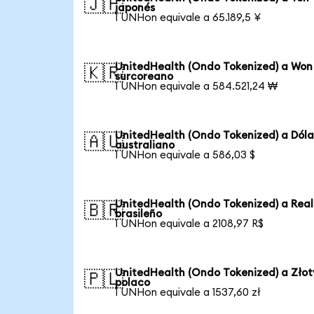
🇯🇵
japonés
1 UNHon equivale a 65.189,5 ¥
UnitedHealth (Ondo Tokenized) a Won
🇰🇷
surcoreano
1 UNHon equivale a 584.521,24 ₩
UnitedHealth (Ondo Tokenized) a Dóla
🇦🇺
australiano
1 UNHon equivale a 586,03 $
UnitedHealth (Ondo Tokenized) a Real
🇧🇷
brasileño
1 UNHon equivale a 2108,97 R$
UnitedHealth (Ondo Tokenized) a Złot
🇵🇱
polaco
1 UNHon equivale a 1537,60 zł