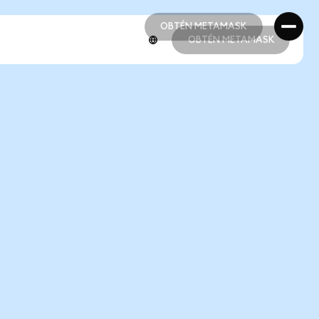
OBTÉN METAMASK
OBTÉN METAMASK
OBTÉN METAMASK
OBTÉN METAMASK