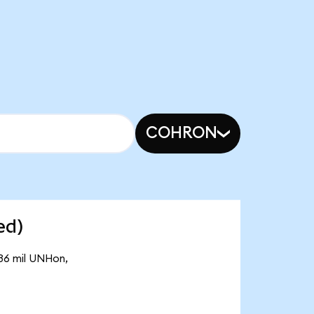
COHRON
ed)
,36 mil UNHon,