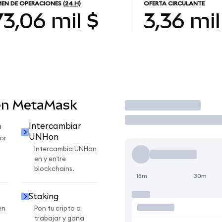
EN DE OPERACIONES
(24 H)
OFERTA CIRCULANTE
3,06 mil $
3,36 mil
en MetaMask
Operar
n
Intercambiar
UNHon
or
Intercambia UNHon
en y entre
blockchains.
15m
30m
Staking
en
Pon tu cripto a
trabajar y gana