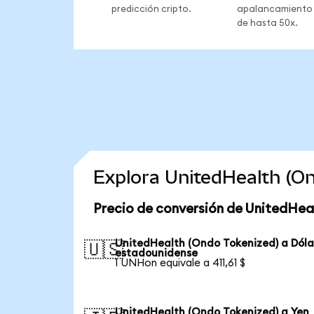
predicción cripto.
apalancamiento
de hasta 50x.
Explora UnitedHealth (O
Precio de conversión de UnitedHea
UnitedHealth (Ondo Tokenized) a Dóla
🇺🇸
estadounidense
1 UNHon equivale a 411,61 $
UnitedHealth (Ondo Tokenized) a Yen