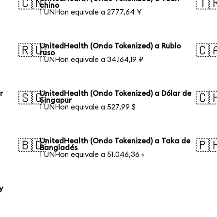
🇨🇳
🇹
chino
1 UNHon equivale a 2777,64 ¥
UnitedHealth (Ondo Tokenized) a Rublo
🇷🇺
🇨
ruso
1 UNHon equivale a 34.164,19 ₽
r
UnitedHealth (Ondo Tokenized) a Dólar de
🇸🇬
🇨
Singapur
1 UNHon equivale a 527,99 $
UnitedHealth (Ondo Tokenized) a Taka de
🇧🇩
🇵
Bangladés
1 UNHon equivale a 51.046,36 ৳
y