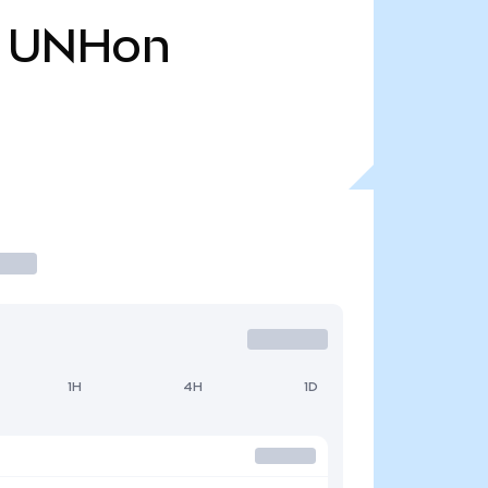
UNHon
1H
4H
1D