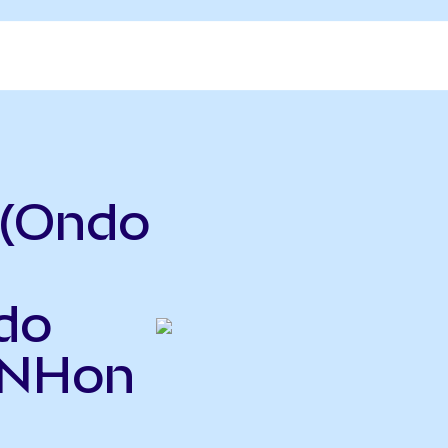
 (Ondo
do
UNHon