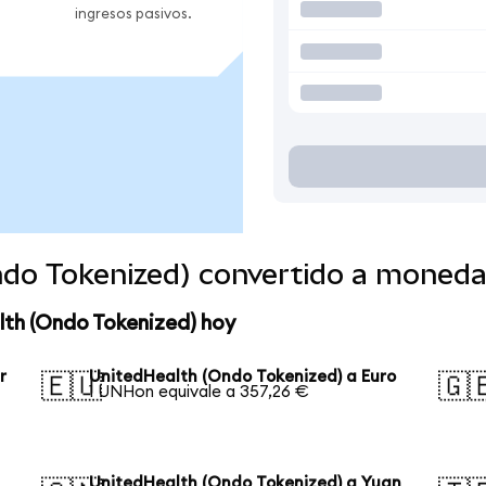
ingresos pasivos.
ndo Tokenized) convertido a moneda
lth (Ondo Tokenized) hoy
r
UnitedHealth (Ondo Tokenized) a Euro
🇪🇺
🇬
1 UNHon equivale a 357,26 €
UnitedHealth (Ondo Tokenized) a Yuan