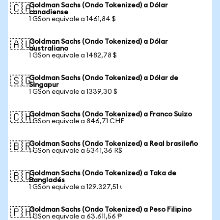
Goldman Sachs (Ondo Tokenized) a Dólar
🇨🇦
canadiense
1 GSon equivale a 1461,84 $
Goldman Sachs (Ondo Tokenized) a Dólar
🇦🇺
australiano
1 GSon equivale a 1482,78 $
Goldman Sachs (Ondo Tokenized) a Dólar de
🇸🇬
Singapur
1 GSon equivale a 1339,30 $
Goldman Sachs (Ondo Tokenized) a Franco Suizo
🇨🇭
1 GSon equivale a 846,71 CHF
Goldman Sachs (Ondo Tokenized) a Real brasileño
🇧🇷
1 GSon equivale a 5341,36 R$
Goldman Sachs (Ondo Tokenized) a Taka de
🇧🇩
Bangladés
1 GSon equivale a 129.327,51 ৳
Goldman Sachs (Ondo Tokenized) a Peso Filipino
🇵🇭
1 GSon equivale a 63.611,56 ₱