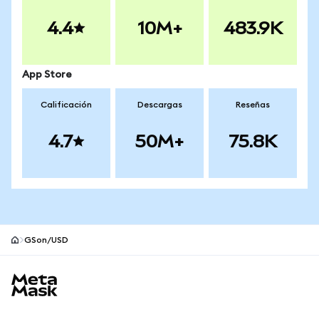
4.4
10M+
483.9K
App Store
Calificación
Descargas
Reseñas
4.7
50M+
75.8K
GSon/USD
Pie de página del sitio MetaMask