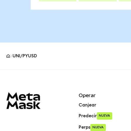
UNI/PYUSD
Pie de página del sitio MetaMask
Operar
Canjear
Predecir
NUEVA
Perps
NUEVA