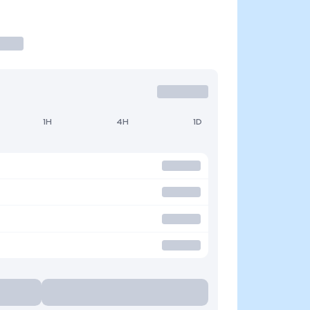
1H
4H
1D