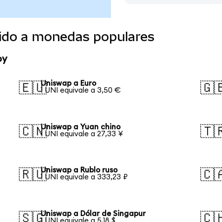
ido a monedas populares
oy
Uniswap a Euro
🇪🇺
🇬
1 UNI equivale a 3,50 €
Uniswap a Yuan chino
🇨🇳
🇹
1 UNI equivale a 27,33 ¥
Uniswap a Rublo ruso
🇷🇺
🇨
1 UNI equivale a 333,23 ₽
Uniswap a Dólar de Singapur
🇸🇬
🇨
1 UNI equivale a 5,18 $