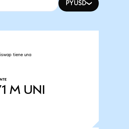
PYUSD
niswap tiene una
NTE
71 M
UNI