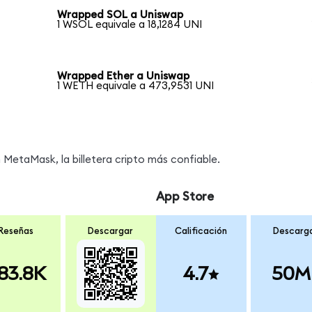
Wrapped SOL a Uniswap
1 WSOL equivale a 18,1284 UNI
Wrapped Ether a Uniswap
1 WETH equivale a 473,9531 UNI
MetaMask, la billetera cripto más confiable.
App Store
Reseñas
Descargar
Calificación
Descarg
83.8K
4.7
50M