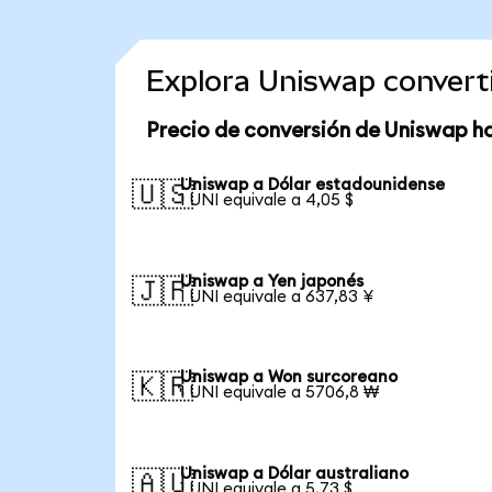
Explora Uniswap convert
Precio de conversión de Uniswap h
Uniswap a Dólar estadounidense
🇺🇸
1 UNI equivale a 4,05 $
Uniswap a Yen japonés
🇯🇵
1 UNI equivale a 637,83 ¥
Uniswap a Won surcoreano
🇰🇷
1 UNI equivale a 5706,8 ₩
Uniswap a Dólar australiano
🇦🇺
1 UNI equivale a 5,73 $