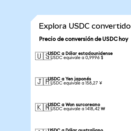
Explora USDC convertid
Precio de conversión de USDC hoy
USDC a Dólar estadounidense
🇺🇸
1 USDC equivale a 0,9996 $
USDC a Yen japonés
🇯🇵
1 USDC equivale a 158,27 ¥
USDC a Won surcoreano
🇰🇷
1 USDC equivale a 1418,42 ₩
USDC a Dólar australiano