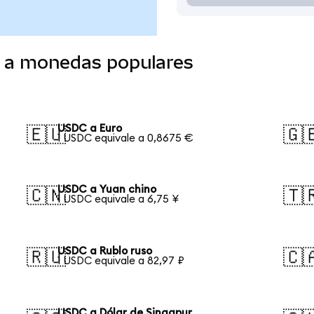
o a monedas populares
USDC a Euro
🇪🇺
🇬
1 USDC equivale a 0,8675 €
USDC a Yuan chino
🇨🇳
🇹
1 USDC equivale a 6,75 ¥
USDC a Rublo ruso
🇷🇺
🇨
1 USDC equivale a 82,97 ₽
USDC a Dólar de Singapur