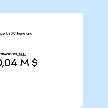
 que USDC tiene una
PERACIONES
(24 H)
,04 M $