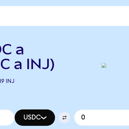
DC a
C a INJ)
39 INJ
USDC