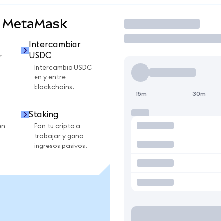
n MetaMask
Operar
Intercambiar
USDC
r
Intercambia USDC
en y entre
blockchains.
15m
30m
Staking
en
Pon tu cripto a
trabajar y gana
ingresos pasivos.