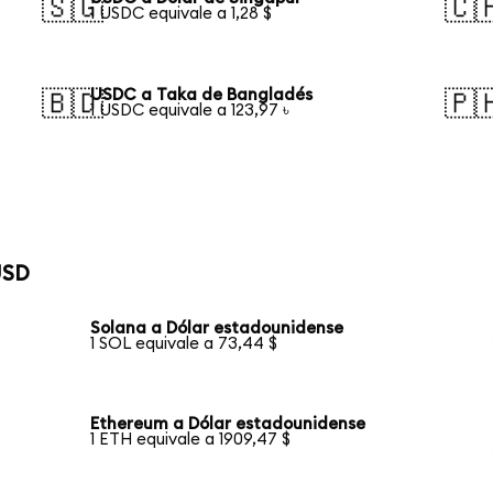
🇸🇬
🇨
1 USDC equivale a 1,28 $
USDC a Taka de Bangladés
🇧🇩
🇵
1 USDC equivale a 123,97 ৳
USD
Solana a Dólar estadounidense
1 SOL equivale a 73,44 $
Ethereum a Dólar estadounidense
1 ETH equivale a 1909,47 $