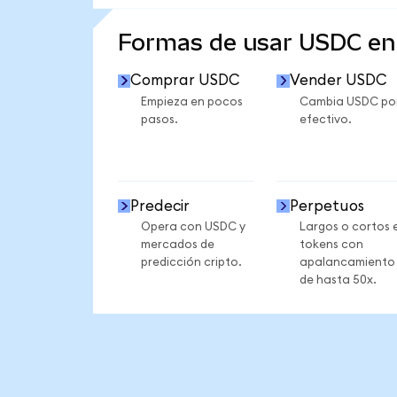
VER MÁS ESTADÍSTICAS
Formas de usar USDC e
Comprar USDC
Vender USDC
Empieza en pocos
Cambia USDC po
pasos.
efectivo.
Predecir
Perpetuos
Opera con USDC y
Largos o cortos 
mercados de
tokens con
predicción cripto.
apalancamiento
de hasta 50x.