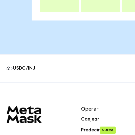
USDC/INJ
Pie de página del sitio MetaMask
Operar
Canjear
Predecir
NUEVA