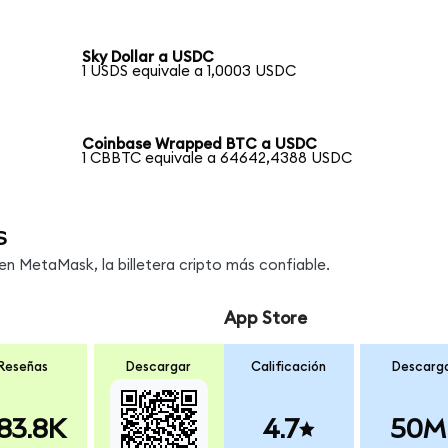
Sky Dollar a USDC
1 USDS equivale a 1,0003 USDC
Coinbase Wrapped BTC a USDC
1 CBBTC equivale a 64642,4388 USDC
s
 MetaMask, la billetera cripto más confiable.
App Store
Reseñas
Descargar
Calificación
Descarg
83.8K
4.7
50M