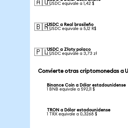
🇦🇺
1 USDC equivale a 1,42 $
USDC a Real brasileño
🇧🇷
1 USDC equivale a 5,12 R$
USDC a Złoty polaco
🇵🇱
1 USDC equivale a 3,73 zł
Convierte otras criptomonedas a 
Binance Coin a Dólar estadounidense
1 BNB equivale a 592,11 $
TRON a Dólar estadounidense
1 TRX equivale a 0,3268 $