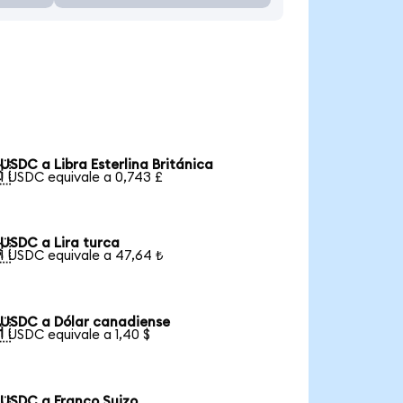
USDC a Libra Esterlina Británica

1 USDC equivale a 0,743 £
USDC a Lira turca

1 USDC equivale a 47,64 ₺
USDC a Dólar canadiense

1 USDC equivale a 1,40 $
USDC a Franco Suizo